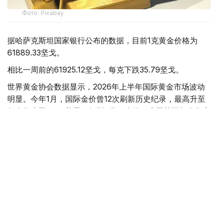
Фото: Pixabay
据哈萨克斯坦国家银行公布的数据，目前1克黄金价格为
61889.33坚戈。
相比一周前的61925.12坚戈，每克下跌35.79坚戈。
世界黄金协会数据显示，2026年上半年国际黄金市场波动
明显。今年1月，国际金价曾12次刷新历史纪录，最高升至
每金衡盎司5405美元；但到6月，金价一度回落至每金衡盎
司4002美元。
世界黄金协会表示，下半年黄金价格走势将主要受到地缘政
治局势、利率变化以及投资者市场情绪等因素影响。
在当前市场环境保持不变的情况下，预计到今年年底，国际
金价将围绕每金衡盎司4100美元上下约5%的区间波动。
黄金储备
经济