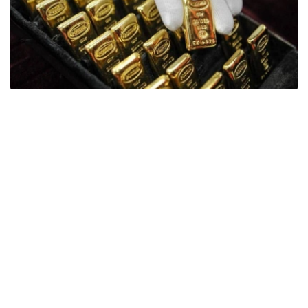
Фото: ӨзА
季度报告显示，哈萨克斯坦国家银行黄金储备增加了15吨。
波兰是2026年第二季度最大的黄金买家。该国在2026年第
二季度增加了51吨黄金储备。
中国购买了33吨黄金，乌兹别克斯坦购买了16吨，哈萨克
斯坦购买了15吨。约旦和捷克共和国的中央银行也分别增加
了6吨黄金储备。
全球各国央行在第二季度共购买了约289吨黄金，比2025年
同期增长了62%。去年同期，黄金购买量约为178吨。
世界黄金协会称，黄金需求的增长受到地缘政治不确定性、