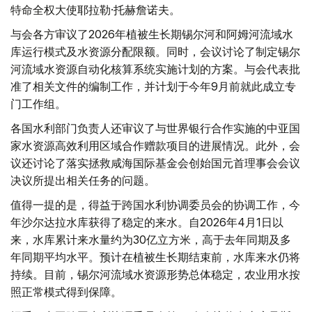
特命全权大使耶拉勒·托赫詹诺夫。
与会各方审议了2026年植被生长期锡尔河和阿姆河流域水
库运行模式及水资源分配限额。同时，会议讨论了制定锡尔
河流域水资源自动化核算系统实施计划的方案。与会代表批
准了相关文件的编制工作，并计划于今年9月前就此成立专
门工作组。
各国水利部门负责人还审议了与世界银行合作实施的中亚国
家水资源高效利用区域合作赠款项目的进展情况。此外，会
议还讨论了落实拯救咸海国际基金会创始国元首理事会会议
决议所提出相关任务的问题。
值得一提的是，得益于跨国水利协调委员会的协调工作，今
年沙尔达拉水库获得了稳定的来水。自2026年4月1日以
来，水库累计来水量约为30亿立方米，高于去年同期及多
年同期平均水平。预计在植被生长期结束前，水库来水仍将
持续。目前，锡尔河流域水资源形势总体稳定，农业用水按
照正常模式得到保障。