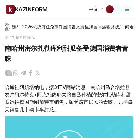
中文
KAZINFORM
热
选举-2026
总统府
任免
事件
国情咨文
跨里海国际运输路线/中间走
点:
10:07, 18 9月 2014
南哈州密尔扎勒库利甜瓜备受德国消费者青
睐
哈通社阿斯塔纳电，据31TV网站消息，南哈州马合塔拉县
农户阿尔特克•阿克托热耶夫将自己种植的密尔扎勒库利甜
瓜运往德国斯图加特市销售，颇受该市居民的青睐。几乎每
天销售几十辆卡车甜瓜。