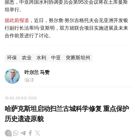
据悉，中亚跨国水利协调委员会第95次会议将在土库曼斯
坦举行。
据此前报道
，近日，努尔詹·努尔吉格托夫会见亚洲开发银
行副行长法蒂玛·亚斯明，双方就联合项目实施进展及未来
合作前景进行了讨论。
环保
农业
水利
中亚
突厥斯坦州
叶尔兰 马赞
编译
16:49, 06 8月 2026
哈萨克斯坦启动扫兰古城科学修复 重点保护
历史遗迹原貌