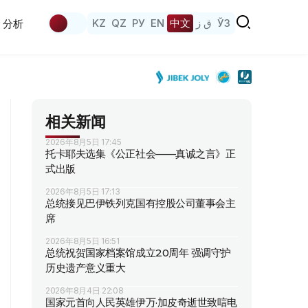
KZ
QZ
РУ
EN
中文
ق ز
ЎЗ
分析
相关新闻
2026年8月5日 17:45
托卡耶夫选集《公正社会——真诚之言》正
式出版
2026年8月5日 17:13
总统接见巴伊铁列克国有控股公司董事会主
席
2026年8月5日 16:51
总统祝贺国家档案馆成立20周年 强调守护
历史遗产意义重大
2026年8月4日 22:08
国家元首向人民英雄伊万·加皮奇逝世致唁电