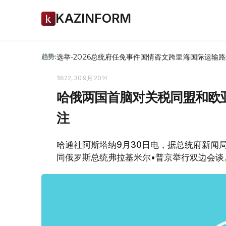
KAZINFORM
选举-2026
总统府
任免
事件
国情咨文
跨里海国际运输路
趋势:
18:22, 30 9月 2014
哈俄两国首脑对关税同盟和欧
注
哈通社阿斯塔纳9月30日电，据总统府新闻
同俄罗斯总统弗拉基米尔•普京举行双边会谈