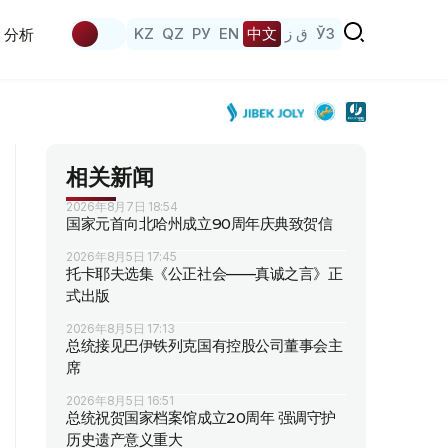
KZ
QZ
РУ
EN
中文
ق ز
ЎЗ
分析
相关新闻
2026年8月7日 18:54
国家元首向北哈州成立90周年庆典致贺信
2026年8月5日 17:45
托卡耶夫选集《公正社会——真诚之言》正
式出版
2026年8月5日 17:13
总统接见巴伊铁列克国有控股公司董事会主
席
2026年8月5日 16:51
总统祝贺国家档案馆成立20周年 强调守护
历史遗产意义重大