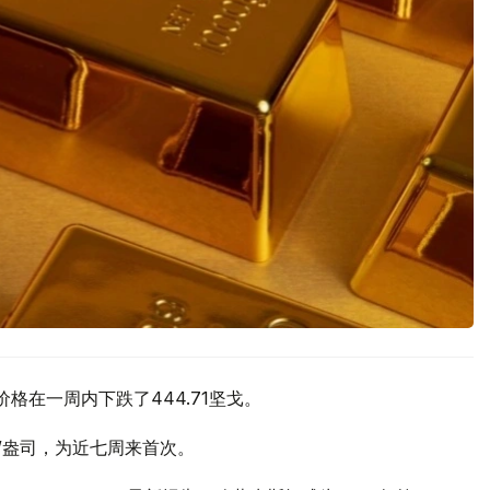
价格在一周内下跌了444.71坚戈。
元/盎司，为近七周来首次。