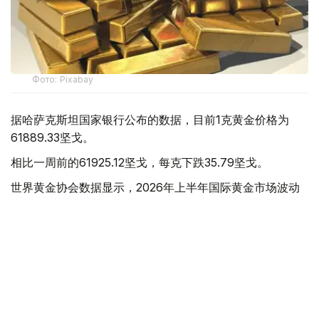
Фото: Pixabay
据哈萨克斯坦国家银行公布的数据，目前1克黄金价格为
61889.33坚戈。
相比一周前的61925.12坚戈，每克下跌35.79坚戈。
世界黄金协会数据显示，2026年上半年国际黄金市场波动
明显。今年1月，国际金价曾12次刷新历史纪录，最高升至
每金衡盎司5405美元；但到6月，金价一度回落至每金衡盎
司4002美元。
世界黄金协会表示，下半年黄金价格走势将主要受到地缘政
治局势、利率变化以及投资者市场情绪等因素影响。
在当前市场环境保持不变的情况下，预计到今年年底，国际