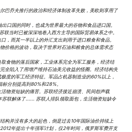
尔巴乔夫推行的政治和经济体制改革失败，美欧则享用了
石油出口国的同时，也成为世界最大的谷物和食品进口国。
但苏联当时已被深深地卷入西方主导的国际贸易体系之中。
出口，而其一半以上的外汇支出则用于进口粮食和食品。
物价格的波动，取决于世界对石油和粮食的总体需求态
换取食物的落后国家，工业体系完全为军工服务，经济结
完全陷入了用增产维持石油美元收益的怪圈。经济结构失
成极度的军工经济特征。军品占机器制造业的60%以上，
指标分别提高到80%和28%。
生活物资短缺的痛苦。苏联经济接近崩溃、民间怨声载
联解体了......
苏联人排队领取面包，生活物资短缺令
结构并没有多大的起色，倒是过去10年国际油价持续上
2012年提出十年强军计划，仅2年时间，俄罗斯军费开支