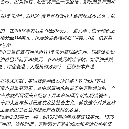
公司）因为制裁，经营将产生一定困难，影响能源产能和
。
0美元/桶，2015年俄罗斯财政收入将因此减少12%，低
，在2008年前后是70至95美元。这几年，由于物价上
升至114美元，原油价格要维持在114美元/桶，俄罗斯
示意图
能出口量折算石油价格114美元为基础制定的。国际油价如
油价已经低于90美元，在80美元附近徘徊。如果油价跌
，深度衰退，大规模财政赤字，巨额资本外逃......
在冷战末期，美国就曾操纵石油价格下跌"玩死"苏联。
覆也是重要因素，其中就原油价格是促使苏联解体的一个
会议主席勃列日涅夫在纪念十月革命50周年的红场演说中，
共二十四大宣布苏联已建成发达社会主义。苏联这个对外宣称
主要原因是石油和能源产出获得的收益。
初涨到2.95美元一桶，到1973年的年底突破12美元。1975
大产油国。这段时间，苏联因为产能的增加和原油价格的坚