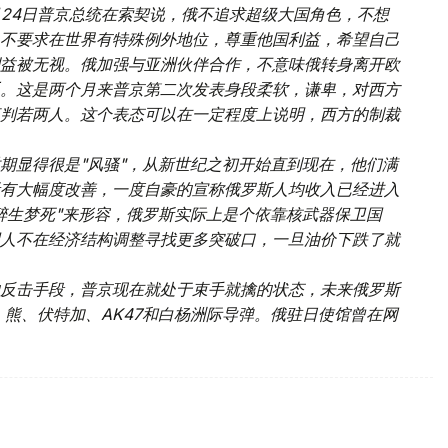
月24日普京总统在索契说，俄不追求超级大国角色，不想
不要求在世界有特殊例外地位，尊重他国利益，希望自己
益被无视。俄加强与亚洲伙伴合作，不意味俄转身离开欧
。这是两个月来普京第二次发表身段柔软，谦卑，对西方
判若两人。这个表态可以在一定程度上说明，西方的制裁
期显得很是"风骚"，从新世纪之初开始直到现在，他们满
有大幅度改善，一度自豪的宣称俄罗斯人均收入已经进入
醉生梦死"来形容，俄罗斯实际上是个依靠核武器保卫国
人不在经济结构调整寻找更多突破口，一旦油价下跌了就
反击手段，普京现在就处于束手就擒的状态，未来俄罗斯
）
熊、伏特加、AK47和白杨洲际导弹。俄驻日使馆曾在网