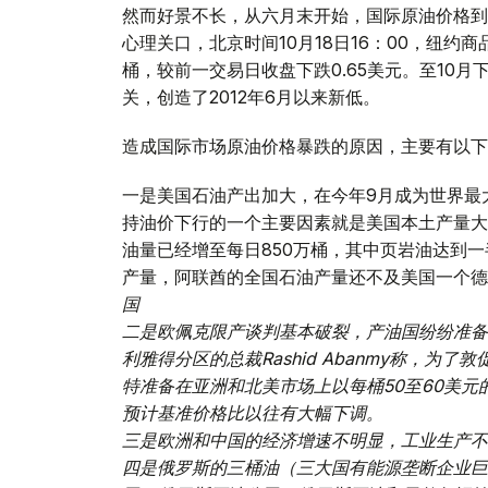
然而好景不长，从六月末开始，国际原油价格到
心理关口，北京时间10月18日16：00，纽约商品
桶，较前一交易日收盘下跌0.65美元。至10月
关，创造了2012年6月以来新低。
造成国际市场原油价格暴跌的原因，主要有以下
一是美国石油产出加大，在今年9月成为世界最
持油价下行的一个主要因素就是美国本土产量大
油量已经增至每日850万桶，其中页岩油达到一
产量，阿联酋的全国石油产量还不及美国一个
国
二是欧佩克限产谈判基本破裂，产油国纷纷准备
利雅得分区的总裁Rashid Abanmy称，
特准备在亚洲和北美市场上以每桶50至60美
预计基准价格比以往有大幅下调。
三是欧洲和中国的经济增速不明显，工业生产不
四是俄罗斯的三桶油（三大国有能源垄断企业巨