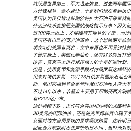
就跃居世界第三，军力迅速恢复。过去两年国际
方针锋相对、毫不退让，于是我们现在看到历史
美国认为仅仅通过鼓励沙特扩大石油开采量就能
什么沙特乐意按照美国的战略指示行事？因为低
过100美元以上，才够维持其预算的平衡，而沙
美国还有自己的页岩油革命，这个思路两年前就
现在咱们美国有页岩，在中东再也不用看沙特脸
了普京身上，美国玩弄油价，还有好多牌没打
改善，普京马上进行规模惊人的十年扩军计划。
但是，使用货币和能源手段对付俄罗斯这样经济
用来打垮俄罗斯。10月23日俄罗斯国家石油公
助。俄国家福利基金是管理俄国石油收入两大基
不过14年以来，该基金主要用于帮助受西方制裁企
有6200亿卢布。
油价持续下跌，正好符合美国和沙特的战略利益
30美元的国际油价，还是使克里姆林宫出现了
京面对地方当局要钱的要求暴跳如雷，这表明石
回应西方制裁时虚张声势明显不同，当时他对制