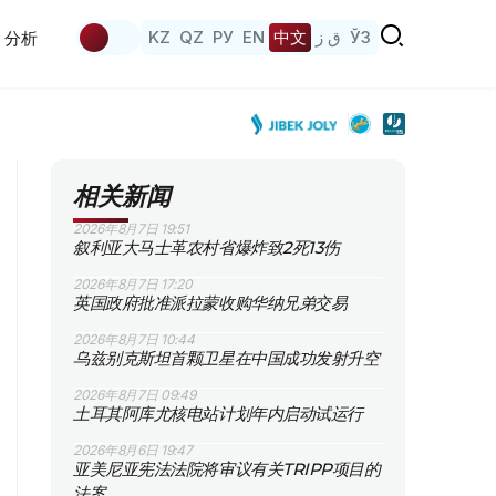
KZ
QZ
РУ
EN
中文
ق ز
ЎЗ
分析
相关新闻
2026年8月7日 19:51
叙利亚大马士革农村省爆炸致2死13伤
2026年8月7日 17:20
英国政府批准派拉蒙收购华纳兄弟交易
2026年8月7日 10:44
乌兹别克斯坦首颗卫星在中国成功发射升空
2026年8月7日 09:49
土耳其阿库尤核电站计划年内启动试运行
2026年8月6日 19:47
亚美尼亚宪法法院将审议有关TRIPP项目的
法案