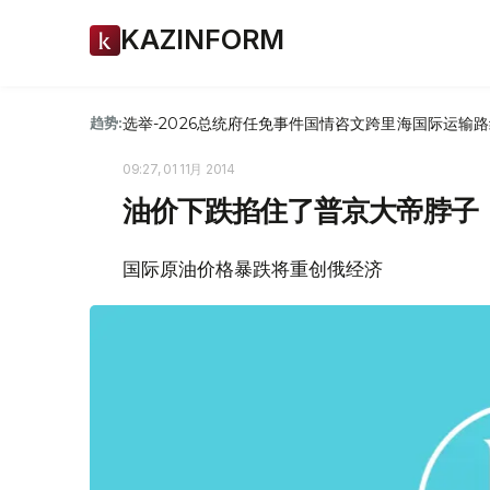
KAZINFORM
选举-2026
总统府
任免
事件
国情咨文
跨里海国际运输路
趋势:
09:27, 01 11月 2014
油价下跌掐住了普京大帝脖子
国际原油价格暴跌将重创俄经济