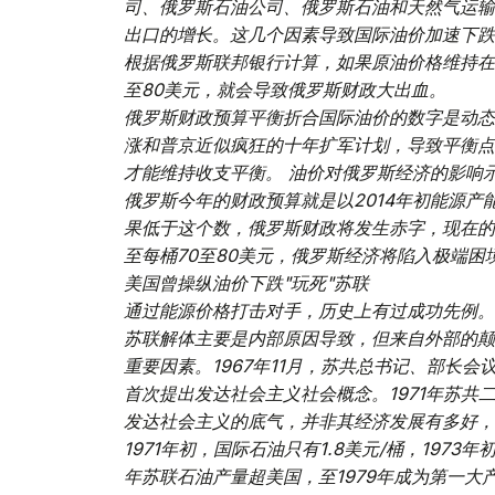
司、俄罗斯石油公司、俄罗斯石油和天然气运输
出口的增长。这几个因素导致国际油价加速下跌
根据俄罗斯联邦银行计算，如果原油价格维持在9
至80美元，就会导致俄罗斯财政大出血。
俄罗斯财政预算平衡折合国际油价的数字是动态的
涨和普京近似疯狂的十年扩军计划，导致平衡点抬
才能维持收支平衡。
油价对俄罗斯经济的影响
俄罗斯今年的财政预算就是以2014年初能源产
果低于这个数，俄罗斯财政将发生赤字，现在的
至每桶70至80美元，俄罗斯经济将陷入极端困境
美国曾操纵油价下跌"玩死"苏联
通过能源价格打击对手，历史上有过成功先例。
苏联解体主要是内部原因导致，但来自外部的颠
重要因素。1967年11月，苏共总书记、部长
首次提出发达社会主义社会概念。1971年苏
发达社会主义的底气，并非其经济发展有多好，
1971年初，国际石油只有1.8美元/桶，1973年
年苏联石油产量超美国，至1979年成为第一