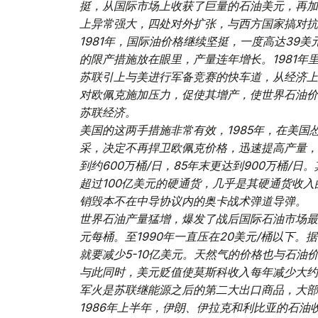
挺，从国际市场上收获了巨量的石油美元，再加
上异常强大，四处对外扩张，与西方国家搞对抗
1981年，国际油价格继续坚挺，一度高达39
的限产措施放在眼里，产量连年增长。1981
苏联引上与美进行军备竞赛的快车道，从经济上
对欧佩克施加压力，促使其增产，使世界石油价
苏联经济。
美国的这两手措施非常有效，1985年，在美
采，决定不再捍卫欧佩克价格，迅速提高产量，
到约600万桶/日，85年末更达到900万桶
超过100亿美元的硬通货，几乎是其硬通货收
销毁本不在中导协议内的奥卡战术弹道导弹。
世界石油产量猛增，爆发了战后国际石油市场最惨
元每桶。至1990年一直压在20美元/桶以下
就要减少5-10亿美元。天然气的价格也与石
与此同时，美元贬值使莫斯科收入每年减少大约
军火是苏联继能源之后的第二大出口商品，大部
1986年上半年，伊朗、伊拉克和利比亚的石油