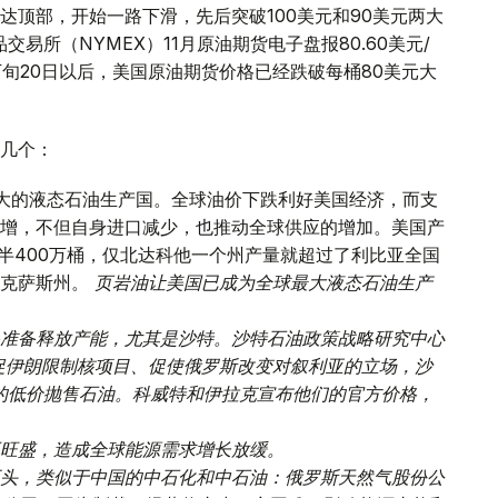
达顶部，开始一路下滑，先后突破100美元和90美元两大
交易所（NYMEX）11月原油期货电子盘报80.60美元/
下旬20日以后，美国原油期货价格已经跌破每桶80美元大
几个：
大的液态石油生产国。全球油价下跌利好美国经济，而支
增，不但自身进口减少，也推动全球供应的增加。美国产
半400万桶，仅北达科他一个州产量就超过了利比亚全国
德克萨斯州。
页岩油让美国已成为全球最大液态石油生产
准备释放产能，尤其是沙特。沙特石油政策战略研究中心
为了敦促伊朗限制核项目、促使俄罗斯改变对叙利亚的立场，沙
元的低价抛售石油。科威特和伊拉克宣布他们的官方价格，
旺盛，造成全球能源需求增长放缓。
头，类似于中国的中石化和中石油：俄罗斯天然气股份公