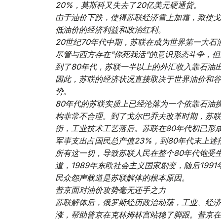
20%，莫斯科又失去了20亿美元硬通货。
由于油价下跌，使得苏联经济雪上加霜，致使戈
低油价的经济利益和政治红利。
20世纪70年代中期，苏联在成为世界第一大
尽管与西方存在"你死我活"的意识形态斗争，
到了80年代，苏联一半以上的外汇收入靠石油
因此，苏联的经济状况直接取决于世界油价和谷
势。
80年代的苏联实质上已经沦落为一个依靠石油
构非常不合理。到了戈尔巴乔夫改革时期，苏联
衡，工业技术工艺落后。苏联在80年代初已形
军事支出占国民总产值23%，到80年代末上述
所有这一切，导致苏联人民在整个80年代饱受
道，1989年东欧社会主义国家剧变，随后1991年苏
民众怨声载道是苏联解体的根本原因。
普京面对油价攻势毫无还手之力
苏联解体后，俄罗斯经历政治动荡，工业、经济
涨，帮助普京在克林姆林宫站稳了脚跟。普京在