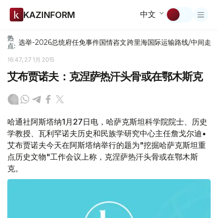
中文
KAZINFORM
热
选举-2026
总统府
任免
事件
国情咨文
跨里海国际运输路线/中间走
点:
16:47, 27 1月 2015
艾布贾诺夫：克涅萨热汗头骨或在鄂木斯克
哈通社阿斯塔纳1月27日电，哈萨克斯坦科学院院士、历史
学教授、瓦利罕诺夫历史和民族学研究中心主任詹戈尔迪•
艾布贾诺夫今天在阿斯塔纳举行的题为"挖掘哈萨克斯坦重
点历史文物"工作会议上称，克涅萨热汗头骨或在鄂木斯
克。