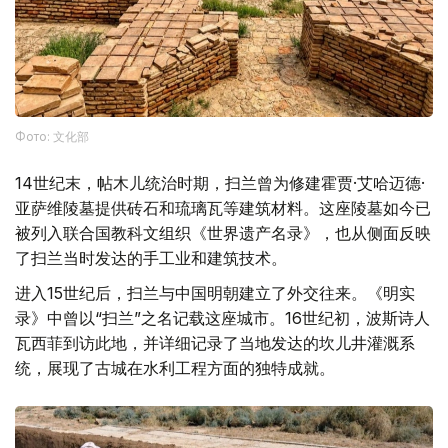
Фото: 文化部
14世纪末，帖木儿统治时期，扫兰曾为修建霍贾·艾哈迈德·
亚萨维陵墓提供砖石和琉璃瓦等建筑材料。这座陵墓如今已
被列入联合国教科文组织《世界遗产名录》，也从侧面反映
了扫兰当时发达的手工业和建筑技术。
进入15世纪后，扫兰与中国明朝建立了外交往来。《明实
录》中曾以“扫兰”之名记载这座城市。16世纪初，波斯诗人
瓦西菲到访此地，并详细记录了当地发达的坎儿井灌溉系
统，展现了古城在水利工程方面的独特成就。