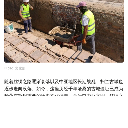
Фото: 文化部
随着丝绸之路逐渐衰落以及中亚地区长期战乱，扫兰古城也
逐步走向没落。如今，这座历经千年沧桑的古城遗址已成为
哈萨克斯坦重要的历史文化遗产，为研究中亚文明、丝绸之
路贸易和古代城市发展提供了珍贵实物资料。
据此前报道，近日，一支考古团队在突厥斯坦州赛拉姆—乌
盖姆国家自然公园内乌什巴斯托别古城遗址进行考古发掘
时，发现一件属于古典时代的玻璃器残片。这是该遗址近