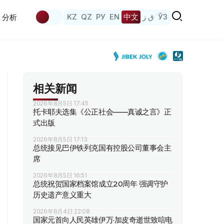
KZ
QZ
РУ
EN
中文
ق ز
ЎЗ
分析
相关新闻
2026年8月5日 17:45
托卡耶夫选集《公正社会——真诚之言》正
式出版
2026年8月5日 17:13
总统接见巴伊铁列克国有控股公司董事会主
席
2026年8月5日 16:51
总统祝贺国家档案馆成立20周年 强调守护
历史遗产意义重大
2026年8月4日 22:08
国家元首向人民英雄伊万·加皮奇逝世致唁电