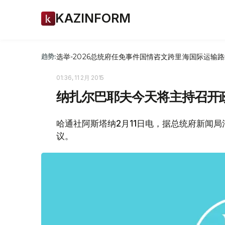
KAZINFORM
选举-2026
总统府
任免
事件
国情咨文
跨里海国际运输路
趋势:
01:36, 11 2月 2015
纳扎尔巴耶夫今天将主持召开
哈通社阿斯塔纳2月11日电，据总统府新闻
议。