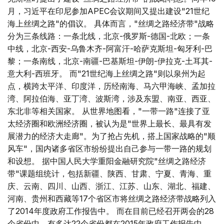
月，习近平在印尼参加APEC会议期间又提出建设"21世纪
海上丝绸之路"的倡议。 具体而言，"丝绸之路经济带"战略
分为三条线路：一条北线，北京-俄罗斯-德国-北欧；一条
中线，北京-西安-乌鲁木齐-阿富汗-哈萨克斯坦-匈牙利-巴
黎；一条南线，北京-南疆-巴基斯坦-伊朗-伊拉克-土耳其-
意大利-西班牙。 而"21世纪海上丝绸之路"则以泉州为起
点，横跨太平洋、印度洋，历经南海、马六甲海峡、孟加拉
湾、阿拉伯海、亚丁湾、波斯湾，涉及东盟、南亚、西亚、
东北非等相关国家。 从世界地图看，"一带一路"连接了亚
太经济圈和欧洲经济圈，被认为是"世界上最长、最具有发
展潜力的经济大走廊"。为了抢占先机，搭上国家战略的"顺
风车"，国内诸多省区市纷纷提出自己参与一带一路的规划
和设想。 据中国人民大学重阳金融研究院"丝绸之路经济
带"课题组统计，包括新疆、陕西、甘肃、宁夏、青海、重
庆、云南、四川、山西、浙江、江苏、山东、湖北、福建、
河南、贵州和西藏等17个省区市将丝绸之路经济带战略列入
了2014年度政府工作报告中。 而在目前已经召开两会的28
个省份中，有多达22个省份都在2015年政府工作报告中，