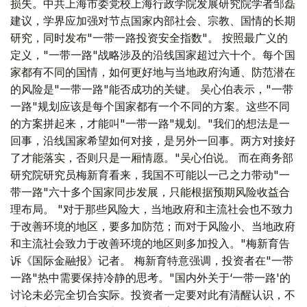
损失。中共上海市委党校上海行政学院发展研究院学者邹磊
建议，学界应加强对节点国家内部社会、宗教、国情的长期
研究，同时发布"一带一路投资安全指数"。 按照最广义的
定义，"一带一路"战略涉及的沿线国家超过六十个。每个国
家都有不同的国情，如何更好地与当地政府沟通、防范潜在
的风险是"一带一路"能否成功的关键。 吴心伯表示，"一带
一路"规划应该是每个国家都有一个不同的方案。这些不同
的方案拼起来，才能叫"一带一路"规划。"我们的想法是一
回事，沿线国家希望如何对接，是另外一回事。两方对接好
了才能落实，否则只是一厢情愿。"吴心伯说。 而在商务部
研究院研究员梅新育看来，我国不可能以一己之力带动"一
带一路"六十多个国家同步发展，只能根据预期风险收益合
理布局。 "对于那些风险大，当地政府和主流社会也不致力
于改善环境的地区，要多加防范；而对于风险小、当地政府
和主流社会致力于改善环境的地区则多加投入。"梅新育告
诉《国际金融报》记者。 梅新育特意强调，投资者在"一带
一路"热中需要保持冷静的思考。"国内外关于‘一带一路'的
讨论未必完全切合实际。投资者一定要对此有清醒认识，不