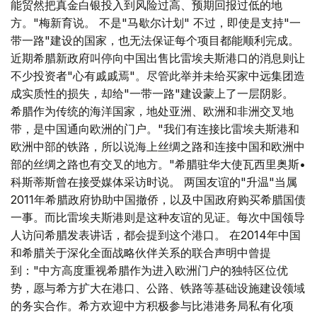
能贸然把真金白银投入到风险过高、预期回报过低的地
方。"梅新育说。 不是"马歇尔计划" 不过，即使是支持"一
带一路"建设的国家，也无法保证每个项目都能顺利完成。
近期希腊新政府叫停向中国出售比雷埃夫斯港口的消息则让
不少投资者"心有戚戚焉"。尽管此举并未给买家中远集团造
成实质性的损失，却给"一带一路"建设蒙上了一层阴影。
希腊作为传统的海洋国家，地处亚洲、欧洲和非洲交叉地
带，是中国通向欧洲的门户。"我们有连接比雷埃夫斯港和
欧洲中部的铁路，所以说海上丝绸之路和连接中国和欧洲中
部的丝绸之路也有交叉的地方。"希腊驻华大使瓦西里奥斯•
科斯蒂斯曾在接受媒体采访时说。 两国友谊的"升温"当属
2011年希腊政府协助中国撤侨，以及中国政府购买希腊国债
一事。而比雷埃夫斯港则是这种友谊的见证。每次中国领导
人访问希腊发表讲话，都会提到这个港口。 在2014年中国
和希腊关于深化全面战略伙伴关系的联合声明中曾提
到："中方高度重视希腊作为进入欧洲门户的独特区位优
势，愿与希方扩大在港口、公路、铁路等基础设施建设领域
的务实合作。希方欢迎中方积极参与比港港务局私有化项