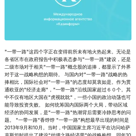
"一带一路"这四个字正在变得前所未有地火热起来。无论是
各省区市在政府报告中积极表态参与"一带一路"建设，还是
二级市场对于相关"一带一路"概念股的追捧，都显示了外界
对于这一战略构想的期待。 与国内对"一带一路"战略的热
捧相比，国际社会对"一带一路"的态度却莫衷如是。作为贯
通欧亚的"经济走廊"，"一带一路"沿线国家超过６０个。其
中不仅有地区大国在"虎视眈眈"，一些小国的政治动荡也可
能导致投资失败。 如何统筹国内国际两个大局，带动区域
经济的协同发展，是"一带一路"热潮背后需要冷静思考的问
题。 "一带一路"香饽饽 "一带一路"构想最早出现的时间是
2013年9月和10月。当时，中国国家主席习近平在访问哈萨
克斯坦时提出了建设"丝绸之路经济带"的战略构想。同年10