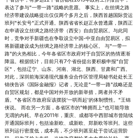
表达了参与"一带一路"战略的意愿。 事实上，在丝绸之路
经济带建设战略提出仅仅两个多月之后，陕西首趟国际货运
班列"长安号"正式开通。陕西省省长赵正永曾透露，陕西正
在申请设立丝绸之路经济带（西安）自由贸易区。与此同
时，竞争对手新疆也在争取设立中国-中亚自由贸易区，拟
将新疆建设成为丝绸之路经济带上的核心区。 与"一带一
路"的火热相比，今年各省区市政府对于自贸区的热情逐渐
降温。根据统计，目前只有7个省份提出要积极申报"自贸
区"，包括辽宁、山东、河南、湖北、陕西、甘肃和广西。
对此，深圳前海深港现代服务业合作区管理局秘书处处长王
锦侠告诉《国际金融报》记者，无论是"一带一路"战略还是
自贸区规划，都是中国对外开放的新举措，两者并不矛
盾。"各省区市政府应该摆脱‘一哄而起'的体制惯性。"王锦
侠说。 而在另一方面，各省区市的"蜂拥而上"也可能导致
无谓的内耗。早在2011年，重庆、成都等中西部城市曾陆续
开通国际班列，包括渝新欧、成新欧、郑新欧等班列。这些
班列运行密度低，成本高，不少班列甚至处于尝试运营阶