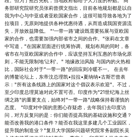
段。但为了抢占先机，当地政府都给予大力度的补贴。 商
务部研究院研究员张莉曾撰文指出，目前各地规划都是以自
我为中心与中亚或者亚欧国家合作，这很可能导致各地为了
拉项目，无原则地提供各种优惠待遇，从而造成我国资源流
失，开放效益降低。 "‘一带一路'建设既需要拓展与亚欧国
家的合作，也需要加强内部省市之间的合作。"张莉在文章
中写道，"在国家层面进行统筹协调、规划布局的同时，各
省市在与亚欧国家的合作中，应该坚持互利互惠的市场化原
则，不能无限制地‘让利'。" 地缘政治风险 与国内的火热相
比，国际社会对于"一带一路"的回应则冷暖不一。 在去年
的博鳌论坛上，东帝汶总理凯•拉拉•夏纳纳•古斯芒曾表
示："所有这条线路上的国家对这个倡议表示欢迎"。不过，
至少印度总理莫迪对此不置可否。印度作为"21世纪海上丝
绸之路"的重要支点，始终对"一带一路"战略保持着谨慎的
态度。 "印度对中国的意图心存疑虑，去年我们去印度访
问，对方反复问的是：你们能否提高我的基础设施和交通？
能否改善我的港口条件？能否在我这里多建几个工业园区，
提升我的制造业？"复旦大学国际问题研究院常务副院长吴