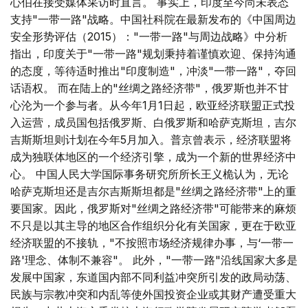
心伯在接受媒体采访时直言。 事实上，印度至今尚未表态
支持"一带一路"战略。中国社科院在最新发布的《中国周边
安全形势评估（2015）："一带一路"与周边战略》中分析
指出，印度关于"一带一路"规划秉持着谨慎欢迎、保持沟通
的态度，等待适时推出"印度制造"，冲淡"一带一路"，夺回
话语权。 而在陆上的"丝绸之路经济带"，俄罗斯也并不甘
心沦为一个参与者。从今年1月1日起，欧亚经济联盟正式投
入运营，成员国包括俄罗斯、白俄罗斯和哈萨克斯坦，吉尔
吉斯斯坦则计划在今年5月加入。普京曾表示，经济联盟将
成为独联体地区的一个经济引擎，成为一个新的世界经济中
心。 中国人民大学国际事务研究所所长王义桅认为，无论
哈萨克斯坦还是吉尔吉斯斯坦都是"丝绸之路经济带"上的重
要国家。因此，俄罗斯对"丝绸之路经济带"可能带来的麻烦
不只是以其主导的地区合作组织分化有关国家，更在于欧亚
经济联盟的不接轨，"不按照市场经济规律办事，与‘一带一
路'理念、体制不兼容"。 此外，"一带一路"沿线国家大多是
发展中国家，东道国内部不同利益冲突所引发的政局动荡、
民族与宗教冲突和内乱等使外国投资企业或其财产遭受重大