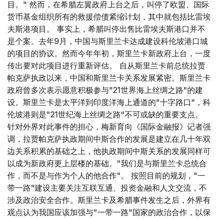
目。" 然而，在希腊左翼政府上台之后，叫停了欧盟、国际
货币基金组织所有的救援偿债紧缩计划，其中就包括比雷埃
夫斯港项目。 事实上，希腊叫停出售比雷埃夫斯港口并不
是个案。去年9月，中国与斯里兰卡达成建设科伦坡港口城
的项目的协议。然而今年年初，斯里兰卡新政府上台，一度
传出要对此项目进行重新评估。 自从斯里兰卡前总统拉贾
帕克萨执政以来，中国和斯里兰卡关系发展紧密。斯里兰卡
政府曾多次表示愿意积极参与"21世界海上丝绸之路"的建
设。斯里兰卡是太平洋到印度洋海上通道的"十字路口"，科
伦坡港则是"21世纪海上丝绸之路"不可或缺的重要支点。
针对外界对此事件的担心，梅新育向《国际金融报》记者强
调，拉贾帕克萨执政期间中斯合作的发展是建立在几十年双
边关系积累的基础之上，他执政期间中斯关系的发展同样可
以成为新政府更上层楼的基础。"我们是与斯里兰卡总统合
作，而不是与作为个人的他合作"。 按照目前的规划，"一
带一路"建设主要关注互联互通、投资金融和人文交流，不
涉及政治安全合作。斯里兰卡及希腊事件发生之后，外界有
观点认为我国应该加强与"一带一路"国家的政治合作，以保