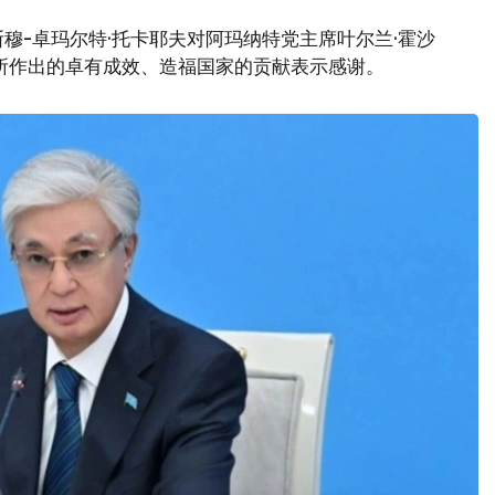
穆-卓玛尔特·托卡耶夫对阿玛纳特党主席叶尔兰·霍沙
席期间所作出的卓有成效、造福国家的贡献表示感谢。