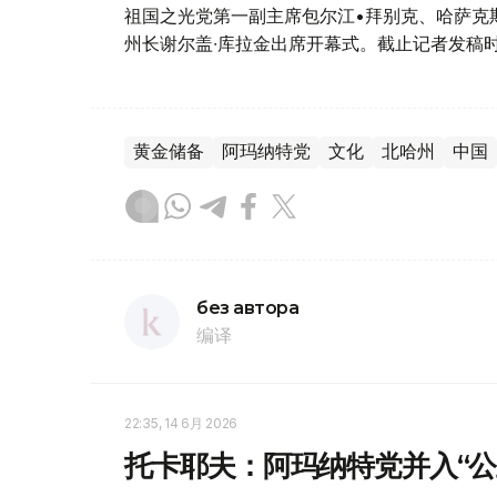
祖国之光党第一副主席包尔江•拜别克、哈萨克
州长谢尔盖∙库拉金出席开幕式。截止记者发稿
黄金储备
阿玛纳特党
文化
北哈州
中国
без автора
编译
22:35, 14 6月 2026
托卡耶夫：阿玛纳特党并入“公