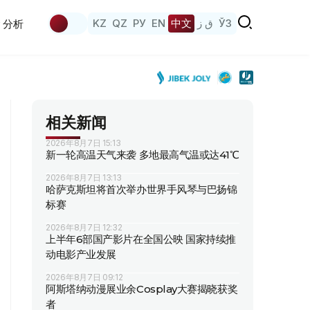
KZ
QZ
РУ
EN
中文
ق ز
ЎЗ
分析
相关新闻
2026年8月7日 15:13
新一轮高温天气来袭 多地最高气温或达41℃
2026年8月7日 13:13
哈萨克斯坦将首次举办世界手风琴与巴扬锦
标赛
2026年8月7日 12:32
上半年6部国产影片在全国公映 国家持续推
动电影产业发展
2026年8月7日 09:12
阿斯塔纳动漫展业余Cosplay大赛揭晓获奖
者