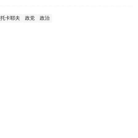
·托卡耶夫
政党
政治
 地方议会议员工作不受影响
大会决定启动全国范围内的区域组织建设计划，并加快
玛纳特党与公正党完成法律层面的合并前，以阿玛纳特