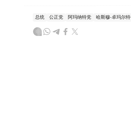
总统
公正党
阿玛纳特党
哈斯穆-卓玛尔特
木合塔尔 木拉提
编译
14:20, 14 6月 2026
公正党启动全国组织扩展计划
（哈萨克国际通讯社讯） 公正党第二次代表
建立地方分支机构。同时，党方表示，在阿