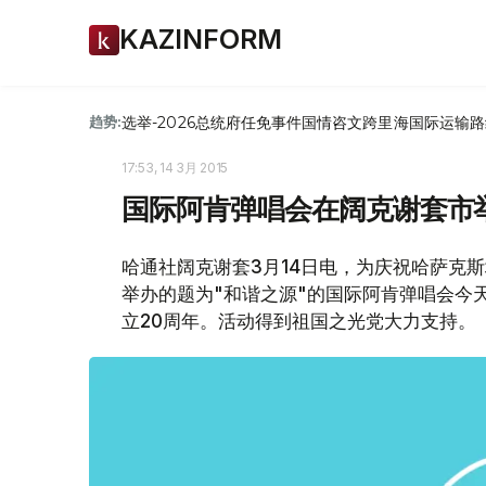
KAZINFORM
选举-2026
总统府
任免
事件
国情咨文
跨里海国际运输路
趋势:
17:53, 14 3月 2015
国际阿肯弹唱会在阔克谢套市
哈通社阔克谢套3月14日电，为庆祝哈萨克
举办的题为"和谐之源"的国际阿肯弹唱会今
立20周年。活动得到祖国之光党大力支持。