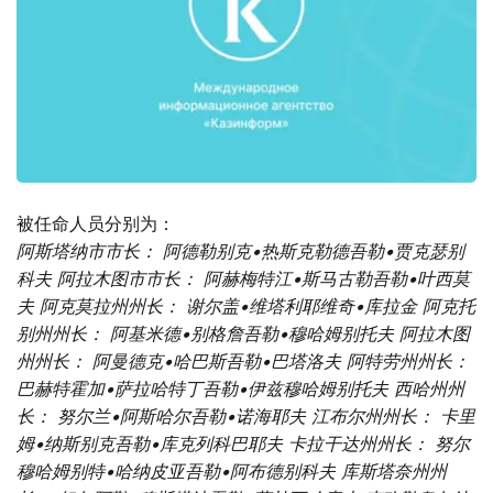
被任命人员分别为：
阿斯塔纳市市长： 阿德勒别克•热斯克勒德吾勒•贾克瑟别
科夫
阿拉木图市市长： 阿赫梅特江•斯马古勒吾勒•叶西莫
夫
阿克莫拉州州长： 谢尔盖•维塔利耶维奇•库拉金
阿克托
别州州长： 阿基米德•别格詹吾勒•穆哈姆别托夫
阿拉木图
州州长： 阿曼德克•哈巴斯吾勒•巴塔洛夫
阿特劳州州长：
巴赫特霍加•萨拉哈特丁吾勒•伊兹穆哈姆别托夫
西哈州州
长： 努尔兰•阿斯哈尔吾勒•诺海耶夫
江布尔州州长： 卡里
姆•纳斯别克吾勒•库克列科巴耶夫
卡拉干达州州长： 努尔
穆哈姆别特•哈纳皮亚吾勒•阿布德别科夫
库斯塔奈州州