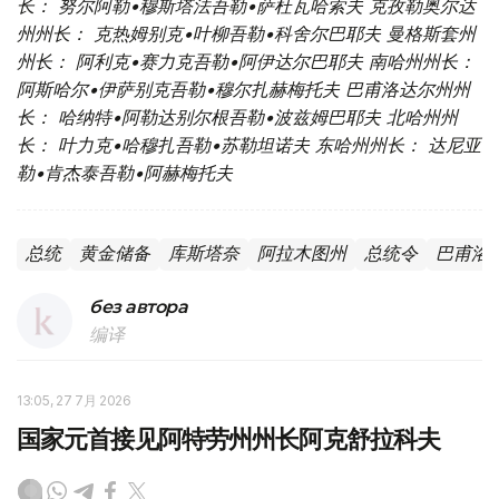
长： 努尔阿勒•穆斯塔法吾勒•萨杜瓦哈索夫
克孜勒奥尔达
州州长： 克热姆别克•叶柳吾勒•科舍尔巴耶夫
曼格斯套州
州长： 阿利克•赛力克吾勒•阿伊达尔巴耶夫
南哈州州长：
阿斯哈尔•伊萨别克吾勒•穆尔扎赫梅托夫
巴甫洛达尔州州
长： 哈纳特•阿勒达别尔根吾勒•波兹姆巴耶夫
北哈州州
长： 叶力克•哈穆扎吾勒•苏勒坦诺夫
东哈州州长： 达尼亚
勒•肯杰泰吾勒•阿赫梅托夫
总统
黄金储备
库斯塔奈
阿拉木图州
总统令
巴甫洛
без автора
编译
13:05, 27 7月 2026
国家元首接见阿特劳州州长阿克舒拉科夫