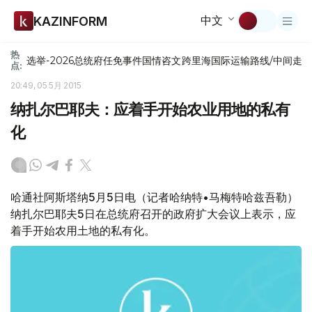
中文
KAZINFORM
热
选举-2026
总统府
任免
事件
国情咨文
跨里海国际运输路线/中间走
点:
20:49, 05 5月 2015
纳扎尔巴耶夫：应着手开始农业用地的私有
化
哈通社阿斯塔纳5月5日电（记者哈纳特•马梅特哈兹吾勒）
纳扎尔巴耶夫5日在总统府召开的政府扩大会议上表示，应
着手开始农用土地的私有化。