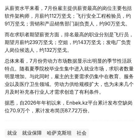
从薪资水平来看，7月份雇主提供薪资最高的岗位主要包括
软件架构师，月薪约112万坚戈；飞行安全工程检验员，约
91万坚戈；营销和产品销售部门副负责人，约90万坚戈。
而在求职者期望薪资方面，排名最高的职业分别是飞行员，
期望月薪约239万坚戈；空姐，约143万坚戈；发电厂负责
人岗位候选人，约132万坚戈。
总体来看，7月份劳动力市场数据显示出明显的季节性活跃
特点。随着夏季院校毕业生集中进入就业市场，求职者数量
明显增加。与此同时，雇主的主要需求仍集中在教育、服务
业以及医疗卫生领域。劳动力供给规模扩大，也为未来几个
月及时补充各行业人才需求创造了有利条件。
据悉，自2026年年初以来，Enbek.kz平台累计发布空缺岗
位70.9万个，累计发布简历87.72万份。
就业
就业保障
哈萨克斯坦
社会