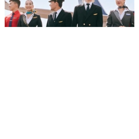
Фото: job.airastana.com
数据显示，飞行员的平均期望月薪约为239万坚戈，空乘人
员约为143万坚戈，发电站站长约为132万坚戈。
从招聘岗位来看，企业开出的最高薪资主要集中在软件架构
师、安全飞行监察工程师和市场营销与销售部门副主管等岗
位。其中，软件架构师平均月薪约112万坚戈，安全飞行监
察工程师约91万坚戈，市场营销与销售部门副主管约90万
坚戈。
与6月相比，7月平台招聘岗位数量下降3.8%，求职简历数
量则增长11.5%。劳动和社会保障部表示，这一变化符合夏