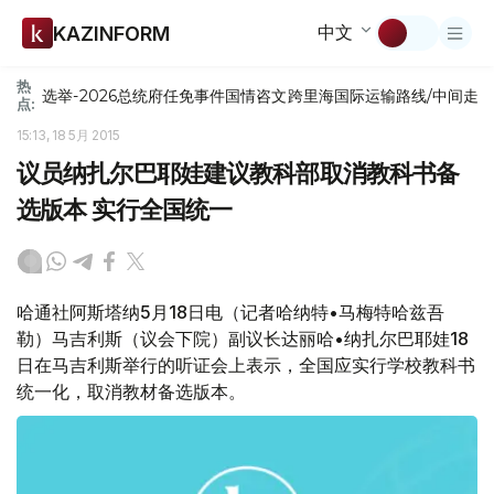
中文
KAZINFORM
热
选举-2026
总统府
任免
事件
国情咨文
跨里海国际运输路线/中间走
点:
15:13, 18 5月 2015
议员纳扎尔巴耶娃建议教科部取消教科书备
选版本 实行全国统一
哈通社阿斯塔纳5月18日电（记者哈纳特•马梅特哈兹吾
勒）马吉利斯（议会下院）副议长达丽哈•纳扎尔巴耶娃18
日在马吉利斯举行的听证会上表示，全国应实行学校教科书
统一化，取消教材备选版本。