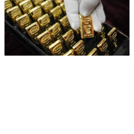
Фото: ӨзА
季度报告显示，哈萨克斯坦国家银行黄金储备增加了15吨。
波兰是2026年第二季度最大的黄金买家。该国在2026年第
二季度增加了51吨黄金储备。
中国购买了33吨黄金，乌兹别克斯坦购买了16吨，哈萨克
斯坦购买了15吨。约旦和捷克共和国的中央银行也分别增加
了6吨黄金储备。
全球各国央行在第二季度共购买了约289吨黄金，比2025年