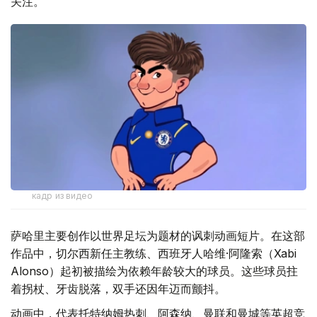
关注。
кадр из видео
萨哈里主要创作以世界足坛为题材的讽刺动画短片。在这部
作品中，切尔西新任主教练、西班牙人哈维·阿隆索（Xabi
Alonso）起初被描绘为依赖年龄较大的球员。这些球员拄
着拐杖、牙齿脱落，双手还因年迈而颤抖。
动画中，代表托特纳姆热刺、阿森纳、曼联和曼城等英超竞