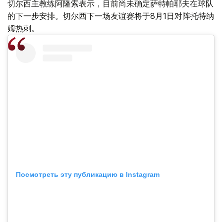
切尔西主教练阿隆索表示，目前尚未确定萨特帕耶夫在球队
的下一步安排。切尔西下一场友谊赛将于8月1日对阵托特纳
姆热刺。
Посмотреть эту публикацию в Instagram