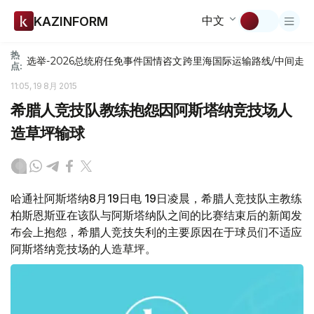
中文
KAZINFORM
热
选举-2026
总统府
任免
事件
国情咨文
跨里海国际运输路线/中间走
点:
11:05, 19 8月 2015
希腊人竞技队教练抱怨因阿斯塔纳竞技场人
造草坪输球
哈通社阿斯塔纳8月19日电 19日凌晨，希腊人竞技队主教练
柏斯恩斯亚在该队与阿斯塔纳队之间的比赛结束后的新闻发
布会上抱怨，希腊人竞技失利的主要原因在于球员们不适应
阿斯塔纳竞技场的人造草坪。