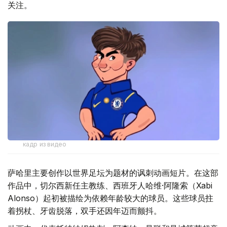
关注。
кадр из видео
萨哈里主要创作以世界足坛为题材的讽刺动画短片。在这部
作品中，切尔西新任主教练、西班牙人哈维·阿隆索（Xabi
Alonso）起初被描绘为依赖年龄较大的球员。这些球员拄
着拐杖、牙齿脱落，双手还因年迈而颤抖。