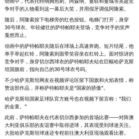
动画中，代表托特纳姆热刺、阿森纳、曼联和曼城等英超竞
争对手的人物看到这一幕后大笑，并用假牙调侃阿隆索。
随后，阿隆索按下电梯旁的红色按钮。电梯门打开，身穿
36号球衣、年轻健壮的萨特帕耶夫登场，竞争对手的笑声
戛然而止。
动画中的萨特帕耶夫随后在球场上高速奔跑。短片结尾，他
单手举起杠铃，阿隆索则面带笑容坐在杠铃上。面对惊讶的
竞争对手，身穿切尔西球衣的萨特帕耶夫站在巨幅哈萨克斯
坦国旗前，指向自己的36号球衣号码。
不少哈萨克斯坦网友在视频评论区留下国旗和火焰表情，称
赞这部作品，并称萨特帕耶夫是“国家的骄傲”。
哈萨克斯坦国家足球队官方账号也在视频下留言称：“我们
的金童。”
此前，萨特帕耶夫在代表切尔西参加的首场比赛——对阵澳
大利亚俱乐部的友谊赛中取得进球，其表现受到球迷关注。
大批哈萨克斯坦球迷还专程前往澳大利亚现场观看比赛。