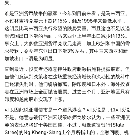
果。
谁是亚洲货币战争的赢家？今年到目前来看，是马来西亚。
不过林吉特兑美元下跌约15%，触及1998年来最低水平，
这明显比马来西亚央行希望的跌势要重。而且这也不足以遏
制该国出口下滑的局面，马来西亚上半年出口减少约13%。
事实上，大多数亚洲货币兑欧元走高，加上欧洲和中国的需
求疲软，令今年东亚出口下滑3%左右，其中马来西亚和新
加坡出口下滑最为明显。
直到最近，投资者还愿意押注政府刺激措施将提振股市。但
当他们意识到决策者在这场重振经济增长和流动性的战斗中
已逐渐失利时，他们纷纷撤离。除印度和日本外，海外投资
者在亚洲市场上全面抛售股票。过去三个月，亚洲地区只有
印度和越南股市实现了上涨。
可以因此说亚洲债市是一个避风港么？可以说是，也可以说
不是。德意志银行亚洲宏观策略师戈埃尔认为，一些亚洲债
券的表现仍将好于美国国债。不过，就像道富银行(State
Stree)的Ng Kheng-Siang上个月所指出的，金融回暖、机