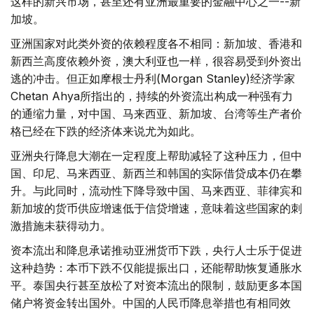
这样的新兴市场，甚至还有亚洲最重要的金融中心之一--新
加坡。
亚洲国家对此类外资的依赖程度各不相同：新加坡、香港和
新西兰高度依赖外资，澳大利亚也一样，很容易受到外资出
逃的冲击。但正如摩根士丹利(Morgan Stanley)经济学家
Chetan Ahya所指出的，持续的外资流出构成一种强有力
的通缩力量，对中国、马来西亚、新加坡、台湾等生产者价
格已经在下跌的经济体来说尤为如此。
亚洲央行降息大潮在一定程度上帮助减轻了这种压力，但中
国、印尼、马来西亚、新西兰和韩国的实际借贷成本仍在攀
升。与此同时，流动性下降导致中国、马来西亚、菲律宾和
新加坡的货币供应增速低于信贷增速，意味着这些国家的刺
激措施未获得动力。
资本流出和降息承诺推动亚洲货币下跌，央行人士乐于促进
这种趋势：本币下跌不仅能提振出口，还能帮助恢复通胀水
平。泰国央行甚至放松了对资本流出的限制，鼓励更多本国
储户将资金转出国外。中国的人民币降息举措也有相同效