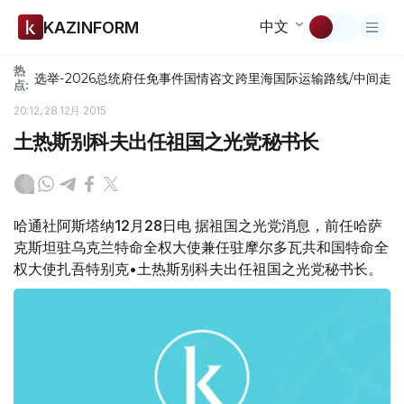
中文
KAZINFORM
热
选举-2026
总统府
任免
事件
国情咨文
跨里海国际运输路线/中间走
点:
20:12, 28 12月 2015
土热斯别科夫出任祖国之光党秘书长
哈通社阿斯塔纳12月28日电 据祖国之光党消息，前任哈萨
克斯坦驻乌克兰特命全权大使兼任驻摩尔多瓦共和国特命全
权大使扎吾特别克•土热斯别科夫出任祖国之光党秘书长。