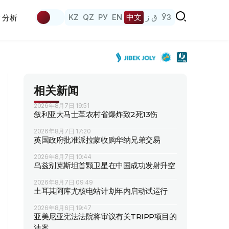
KZ
QZ
РУ
EN
中文
ق ز
ЎЗ
分析
相关新闻
2026年8月7日 19:51
叙利亚大马士革农村省爆炸致2死13伤
2026年8月7日 17:20
英国政府批准派拉蒙收购华纳兄弟交易
2026年8月7日 10:44
乌兹别克斯坦首颗卫星在中国成功发射升空
2026年8月7日 09:49
土耳其阿库尤核电站计划年内启动试运行
2026年8月6日 19:47
亚美尼亚宪法法院将审议有关TRIPP项目的
法案