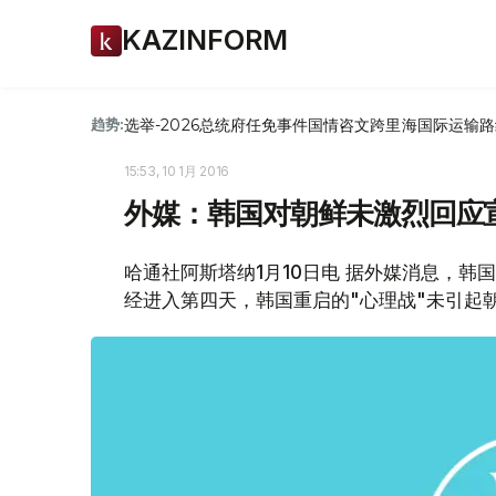
KAZINFORM
选举-2026
总统府
任免
事件
国情咨文
跨里海国际运输路
趋势:
15:53, 10 1月 2016
外媒：韩国对朝鲜未激烈回应
哈通社阿斯塔纳1月10日电 据外媒消息，
经进入第四天，韩国重启的"心理战"未引起