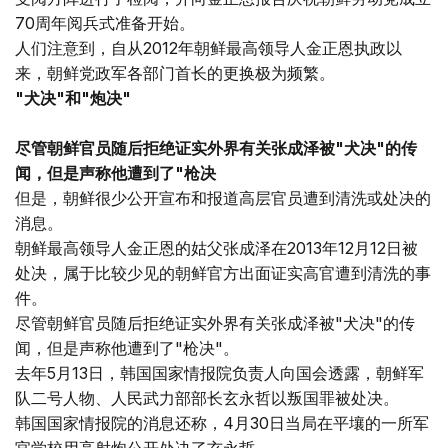
70周年阅兵式准备开始。
人们注意到，自从2012年朝鲜最高领导人金正恩执政以
来，朝鲜党政军各部门首长的更换极为频繁。
"犬决"和"炮决"
尽管朝鲜官员随后拒绝证实外界有关张成泽被"犬决"的传
闻，但是声称他遭到了"枪决
但是，朝鲜很少公开宣布和报道高层官员遭到清洗或处决的
消息。
朝鲜最高领导人金正恩的姑父张成泽在2013年12月12日被
处决，属于比较少见的朝鲜官方出面证实高官遭到清洗的事
件。
尽管朝鲜官员随后拒绝证实外界有关张成泽被"犬决"的传
闻，但是声称他遭到了"枪决"。
去年5月13日，韩国国家情报院负责人向国会透露，朝鲜军
队二号人物、人民武力部部长玄永哲以叛国罪被处决。
韩国国家情报院的消息还称，4月30日当局在平壤的一所军