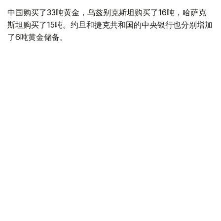
中国购买了33吨黄金，乌兹别克斯坦购买了16吨，哈萨克
斯坦购买了15吨。约旦和捷克共和国的中央银行也分别增加
了6吨黄金储备。
全球各国央行在第二季度共购买了约289吨黄金，比2025年
同期增长了62%。去年同期，黄金购买量约为178吨。
世界黄金协会称，黄金需求的增长受到地缘政治不确定性、
本季度贵金属价格下跌，以及各国寻求国际储备多元化等因
素的影响。
根据该协会进行的一项调查，89%的央行行长预计未来一
年全球黄金储备量将会增加。45%的受访者表示，他们的
国家计划增加黄金储备。
黄金储备
哈萨克斯坦
经济
央行
金融
木合塔尔 哈力木拉