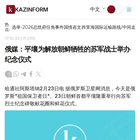
中文
KAZINFORM
热
选举-2026
总统府
任免
事件
国情咨文
跨里海国际运输路线/中间走
点:
17:10, 23 2月 2016
俄媒：平壤为解放朝鲜牺牲的苏军战士举办
纪念仪式
哈通社阿斯塔纳2月23日电 据俄罗斯卫星网消息，今天是俄
罗斯"祖国保卫者日"。23日朝鲜首都平壤隆重举行向苏军
烈士纪念碑敬献花圈和鲜花仪式。