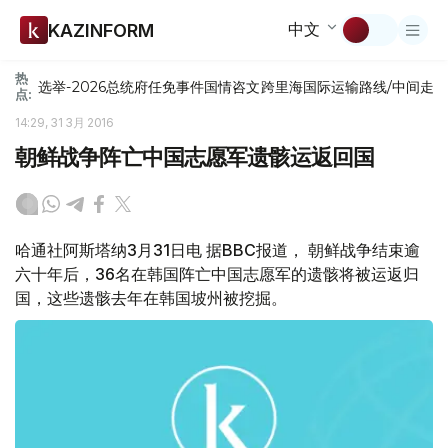
中文
KAZINFORM
热
选举-2026
总统府
任免
事件
国情咨文
跨里海国际运输路线/中间走
点:
14:29, 31 3月 2016
朝鲜战争阵亡中国志愿军遗骸运返回国
哈通社阿斯塔纳3月31日电 据BBC报道， 朝鲜战争结束逾
六十年后，36名在韩国阵亡中国志愿军的遗骸将被运返归
国，这些遗骸去年在韩国坡州被挖掘。