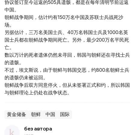
协议签订至今运返的505具遗骸，都是在每年清明节前运返
中国。
朝鲜战争期间，估计约有150万名中国及苏联士兵战死沙
场。
另据估计，三万名美国士兵、40万名韩国士兵及1000名英
国士兵都在朝鲜战争期间死亡。另外，最少200万名平民死
亡。
数以万计的死者遗体仍然未寻回，韩国与朝鲜还在寻找士兵
的遗骸。
不过，埃文斯说，由于朝鲜与韩国交恶，约800名朝鲜士兵
的遗骸仍未被运回。
朝鲜战争后双方同意停火，但从未签署正式和约，所以韩国
与朝鲜理论上仍处在战争状态。
黄金储备
朝鲜
中国
国际
без автора