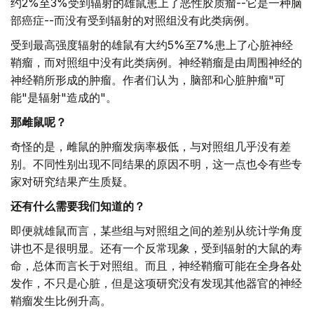
约2%至3%受到辐射的雄鼠患上了恶性胶质瘤--它是一种脑
部癌症--而没有受到辐射的对照组没有此类病例。
受到最高强度辐射的雄鼠有大约5%至7%患上了心脏神经
鞘瘤，而对照组中没有此类病例。神经鞘瘤是由周围神经的
神经鞘所形成的肿瘤。作者们认为，脑部和心脏肿瘤"可
能"是辐射"造成的"。
那雌鼠呢？
奇怪的是，雌鼠的肿瘤发病率极低，与对照组几乎没有差
别。不同性别出现不同结果的原因不明，这一点也令有些专
家对研究结果产生质疑。
还有什么需要我们知道的？
即便就雄鼠而言，某些组与对照组之间的差别从统计学角度
讲也不是很明显。还有一个反常现象，受到辐射的大鼠的寿
命，总体而言长于对照组。而且，神经鞘瘤可能在全身各处
发作，不只是心脏，但是这项研究没有发现其他器官的神经
鞘瘤发生比例升高。