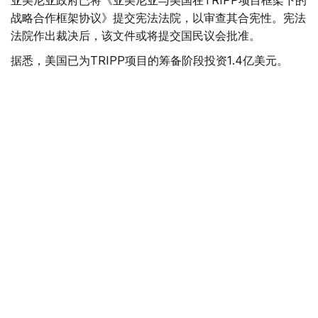
亚美尼亚政府已将《亚美尼亚与美国在TRIPP项目框架下的
战略合作框架协议》提交宪法法院，以审查其合宪性。宪法
法院作出裁决后，该文件或将提交国民议会批准。
据悉，美国已为TRIPP项目的筹备阶段投资1.4亿美元。
美国
国际
亚美尼亚
木合塔尔 哈力木拉
编译
16:10, 06 8月 2026
韩国罕见高温天气致23人死亡
（
哈萨克国际通讯社讯
）据韩联社报道，在极端高温天气持