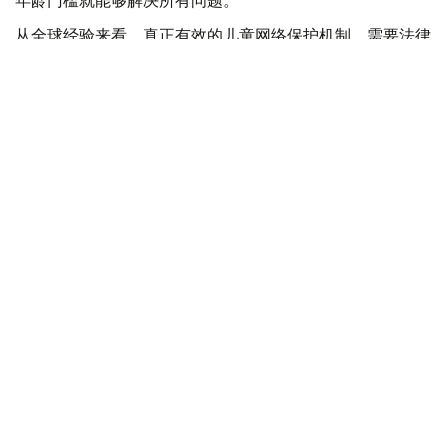
从全球经验来看，真正有效的儿童网络保护机制，需要法律
法规、互联网平台责任、家庭教育以及数字素养培养等多方
面共同发挥作用。
对于哈萨克斯坦而言，16岁以下限制使用社交媒体的讨论，
既是顺应全球数字治理趋势的重要尝试，也是一项涉及技
术、法律、教育和社会责任的系统性工程。如何在保护未成
年人的同时兼顾数字时代的发展需求，仍有待进一步探索。
哈萨克斯坦
大众媒体
社会
木合塔尔 木拉提
编译
09:00, 18 7月 2026
中国媒体广泛报道托卡耶夫总统访华并出席