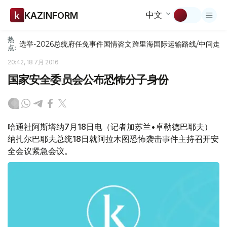
中文
KAZINFORM
热
选举-2026
总统府
任免
事件
国情咨文
跨里海国际运输路线/中间走
点:
20:42, 18 7月 2016
国家安全委员会公布恐怖分子身份
哈通社阿斯塔纳7月18日电（记者加苏兰•卓勒德巴耶夫）
纳扎尔巴耶夫总统18日就阿拉木图恐怖袭击事件主持召开安
全会议紧急会议。