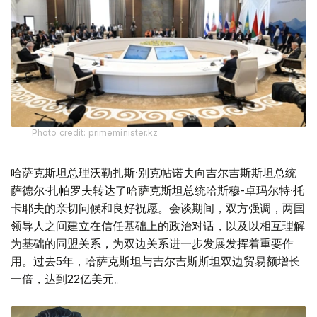
Photo credit: primeminister.kz
哈萨克斯坦总理沃勒扎斯·别克帖诺夫向吉尔吉斯斯坦总统
萨德尔·扎帕罗夫转达了哈萨克斯坦总统哈斯穆-卓玛尔特·托
卡耶夫的亲切问候和良好祝愿。会谈期间，双方强调，两国
领导人之间建立在信任基础上的政治对话，以及以相互理解
为基础的同盟关系，为双边关系进一步发展发挥着重要作
用。过去5年，哈萨克斯坦与吉尔吉斯斯坦双边贸易额增长
一倍，达到22亿美元。