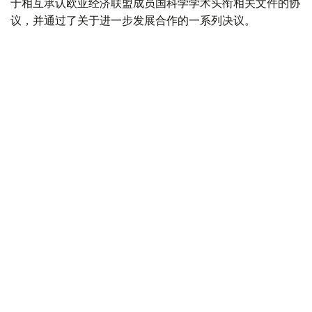
于相互承认欧亚经济联盟成员国科学学术头衔相关文件的协
议，并通过了关于进一步发展合作的一系列决议。
据悉，下一次欧亚政府间理事会会议将于10月1日至2日在白
俄罗斯首都明斯克举行。
欧亚经济联盟
外交
政府
经济
叶尔兰 马赞
编译
22:17, 06 8月 2026
哈萨克斯坦外长与罗马尼亚代外长通话 聚焦
能源安全与经贸合作