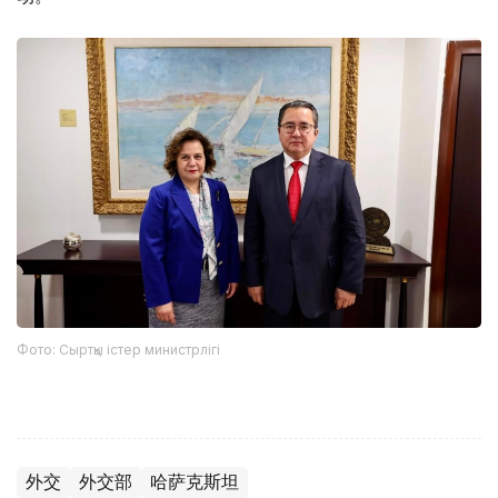
Фото: Сыртқы істер министрлігі
外交
外交部
哈萨克斯坦