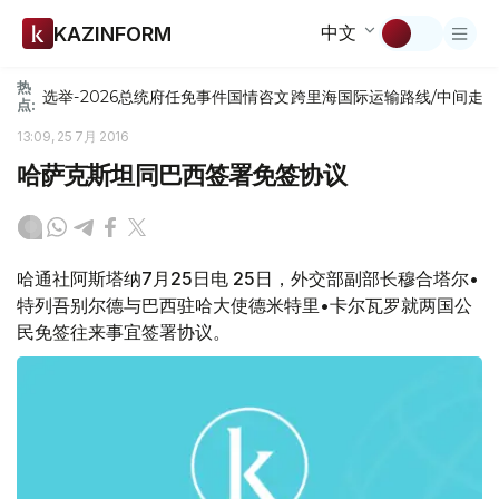
中文
KAZINFORM
热
选举-2026
总统府
任免
事件
国情咨文
跨里海国际运输路线/中间走
点:
13:09, 25 7月 2016
哈萨克斯坦同巴西签署免签协议
哈通社阿斯塔纳7月25日电 25日，外交部副部长穆合塔尔•
特列吾别尔德与巴西驻哈大使德米特里•卡尔瓦罗就两国公
民免签往来事宜签署协议。