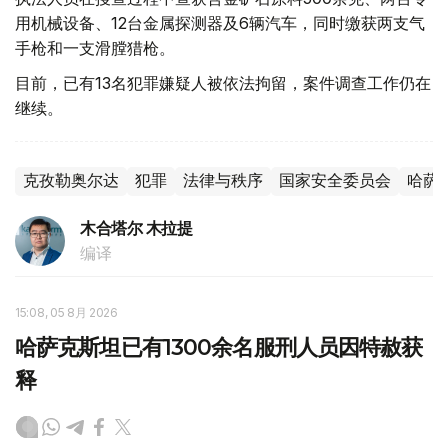
用机械设备、12台金属探测器及6辆汽车，同时缴获两支气
手枪和一支滑膛猎枪。
目前，已有13名犯罪嫌疑人被依法拘留，案件调查工作仍在
继续。
克孜勒奥尔达
犯罪
法律与秩序
国家安全委员会
哈萨
木合塔尔 木拉提
编译
15:08, 05 8月 2026
哈萨克斯坦已有1300余名服刑人员因特赦获
释