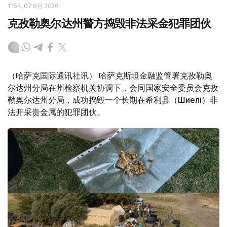
11:54, 07 8月 2026
克孜勒奥尔达州警方捣毁非法采金犯罪团伙
（哈萨克国际通讯社讯） 哈萨克斯坦金融监管署克孜勒奥
尔达州分局在州检察机关协调下，会同国家安全委员会克孜
勒奥尔达州分局，成功捣毁一个长期在希利县（Шиелі）非
法开采贵金属的犯罪团伙。