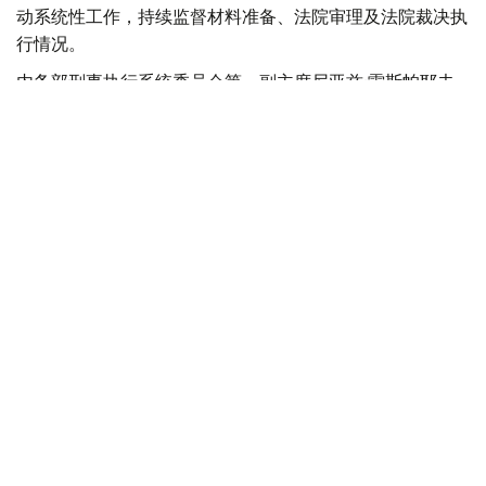
动系统性工作，持续监督材料准备、法院审理及法院裁决执
行情况。
内务部刑事执行系统委员会第一副主席尼亚兹·雷斯帕耶夫
介绍，截至目前，已向法院提交超过1万份特赦申请材料，
其中约4400份由刑事执行机构准备，6900余份由缓刑监管
机构提交。
目前，法院已审理1000余份申请材料。根据法院裁决，620
名服刑人员已从刑事执行机构获释，获释后将接受行政监
督。
与此同时，724名接受缓刑监管的人员获免继续执行刑罚。
此外，730余名服刑人员的刑期获得缩减。
雷斯帕耶夫强调，刑事特赦并非自动适用，每一名服刑人员
的案件材料都需单独审查，最终是否适用特赦由法院依法作
出决定。