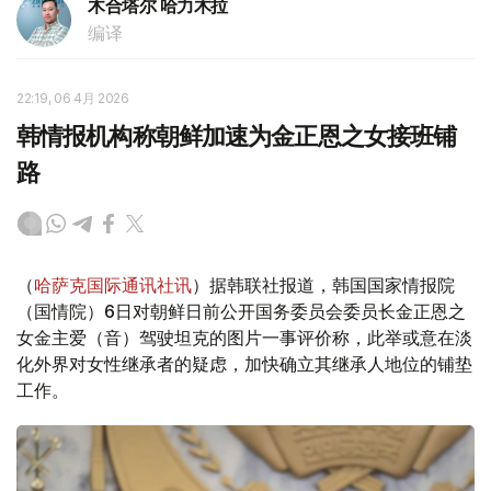
木合塔尔 哈力木拉
编译
22:19, 06 4月 2026
韩情报机构称朝鲜加速为金正恩之女接班铺
路
（
哈萨克国际通讯社讯
）据韩联社报道，韩国国家情报院
（国情院）6日对朝鲜日前公开国务委员会委员长金正恩之
女金主爱（音）驾驶坦克的图片一事评价称，此举或意在淡
化外界对女性继承者的疑虑，加快确立其继承人地位的铺垫
工作。