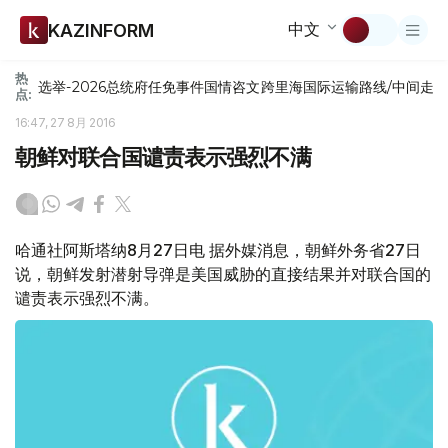
中文
KAZINFORM
热
选举-2026
总统府
任免
事件
国情咨文
跨里海国际运输路线/中间走
点:
16:47, 27 8月 2016
朝鲜对联合国谴责表示强烈不满
哈通社阿斯塔纳8月27日电 据外媒消息，朝鲜外务省27日
说，朝鲜发射潜射导弹是美国威胁的直接结果并对联合国的
谴责表示强烈不满。