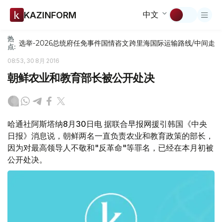
中文
KAZINFORM
热
选举-2026
总统府
任免
事件
国情咨文
跨里海国际运输路线/中间走
点:
08:53, 30 8月 2016
朝鲜农业和教育部长被公开处决
哈通社阿斯塔纳8月30日电 据联合早报网援引韩国《中央
日报》消息说，朝鲜两名一直负责农业和教育政策的部长，
因为对最高领导人不敬和"反革命"等罪名，已经在本月初被
公开处决。