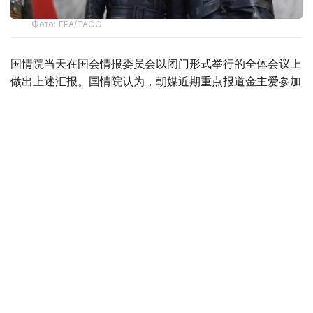
Фото: ЕРА/ТАСС
国情院当天在国会情报委员会以闭门形式举行的全体会议上
做出上述汇报。国情院认为，朝媒近期重点报道金主爱参加
军事活动的消息。从相关图片中可见，金主爱坐在驾驶席操
作坦克，凸显金主爱的非凡军事指挥能力。此举展现了对当
年作为金正日接班人的金正恩的尊崇，或意在消除外界对女
性继承人的质疑，并加速对金主爱作为金正恩继承人的政治
叙事。
据朝中社上月20日报道，金正恩前一天携金主爱对步兵和
装甲兵（又称坦克兵）部队协同作战演习进行指导。金主爱
陪同金正恩一同观摩演习，还同乘坦克。
对于朝鲜是否将已韩朝“两国论”制度化，国情院表示，日前
拿到2024年6月修订的朝鲜劳动党章程，确认其删除“推进
共和国北半球社会主义建设”“统一战线”等句子，可见“两国
论”路线在朝鲜法律和制度已得到相当程度的体现。