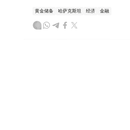
黄金储备
哈萨克斯坦
经济
金融
木合塔尔 哈力木拉
编译
08:31, 31 7月 2026
哈萨克斯坦是全球五大黄金购
（哈萨克国际通讯社讯）根据世界黄金协会（Worl
坦成为2026年第二季度全球央行黄金购买