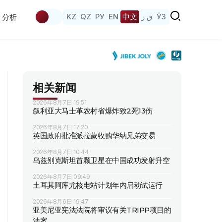
KZ
QZ
РУ
EN
中文
ق ز
ЎЗ
分析
相关新闻
2026年8月7日 19:51
叙利亚大马士革农村省爆炸致2死13伤
2026年8月7日 17:20
英国政府批准派拉蒙收购华纳兄弟交易
2026年8月7日 10:44
乌兹别克斯坦首颗卫星在中国成功发射升空
2026年8月7日 09:49
土耳其阿库尤核电站计划年内启动试运行
2026年8月6日 19:47
亚美尼亚宪法法院将审议有关TRIPP项目的
法案