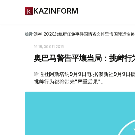
KAZINFORM
选举-2026
总统府
任免
事件
国情咨文
跨里海国际运输路
趋势:
16:18, 09 9月 2016
奥巴马警告平壤当局：挑衅行
哈通社阿斯塔纳9月9日电 据俄新社9月9
挑衅行为都将带来"严重后果"。