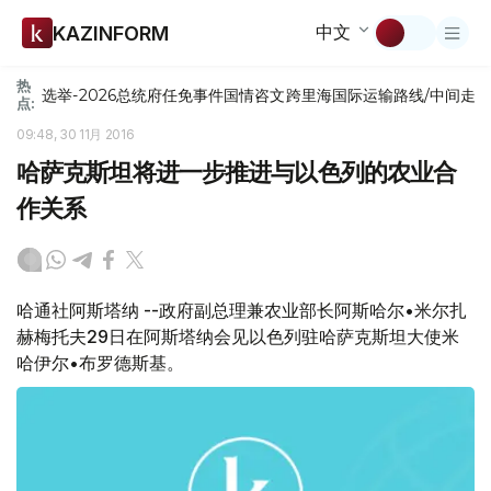
中文
KAZINFORM
热
选举-2026
总统府
任免
事件
国情咨文
跨里海国际运输路线/中间走
点:
09:48, 30 11月 2016
哈萨克斯坦将进一步推进与以色列的农业合
作关系
哈通社阿斯塔纳 --政府副总理兼农业部长阿斯哈尔•米尔扎
赫梅托夫29日在阿斯塔纳会见以色列驻哈萨克斯坦大使米
哈伊尔•布罗德斯基。