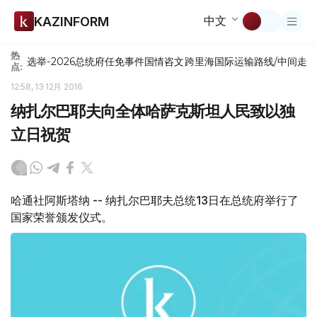
中文
KAZINFORM
热
选举-2026
总统府
任免
事件
国情咨文
跨里海国际运输路线/中间走
点:
12:58, 13 12月 2016
纳扎尔巴耶夫向全体哈萨克斯坦人民致以独
立日祝贺
哈通社阿斯塔纳 -- 纳扎尔巴耶夫总统13日在总统府举行了
国家荣誉颁发仪式。