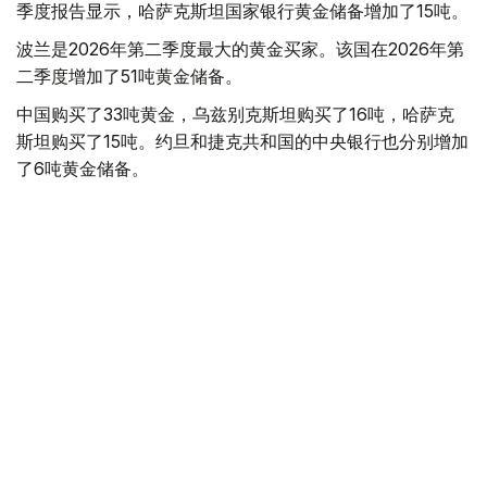
季度报告显示，哈萨克斯坦国家银行黄金储备增加了15吨。
波兰是2026年第二季度最大的黄金买家。该国在2026年第
二季度增加了51吨黄金储备。
中国购买了33吨黄金，乌兹别克斯坦购买了16吨，哈萨克
斯坦购买了15吨。约旦和捷克共和国的中央银行也分别增加
了6吨黄金储备。
全球各国央行在第二季度共购买了约289吨黄金，比2025年
同期增长了62%。去年同期，黄金购买量约为178吨。
世界黄金协会称，黄金需求的增长受到地缘政治不确定性、
本季度贵金属价格下跌，以及各国寻求国际储备多元化等因
素的影响。
根据该协会进行的一项调查，89%的央行行长预计未来一
年全球黄金储备量将会增加。45%的受访者表示，他们的
国家计划增加黄金储备。