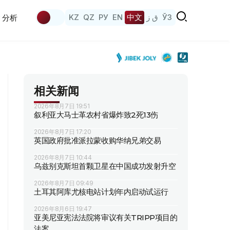
KZ
QZ
РУ
EN
中文
ق ز
ЎЗ
分析
相关新闻
2026年8月7日 19:51
叙利亚大马士革农村省爆炸致2死13伤
2026年8月7日 17:20
英国政府批准派拉蒙收购华纳兄弟交易
2026年8月7日 10:44
乌兹别克斯坦首颗卫星在中国成功发射升空
2026年8月7日 09:49
土耳其阿库尤核电站计划年内启动试运行
2026年8月6日 19:47
亚美尼亚宪法法院将审议有关TRIPP项目的
法案