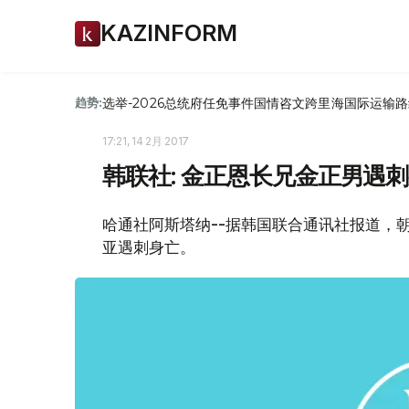
KAZINFORM
选举-2026
总统府
任免
事件
国情咨文
跨里海国际运输路
趋势:
17:21, 14 2月 2017
韩联社: 金正恩长兄金正男遇
哈通社阿斯塔纳--据韩国联合通讯社报道，
亚遇刺身亡。