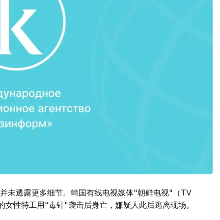
并未透露更多细节。韩国有线电视媒体"朝鲜电视"（TV
份的女性特工用"毒针"袭击后身亡，嫌疑人此后逃离现场。