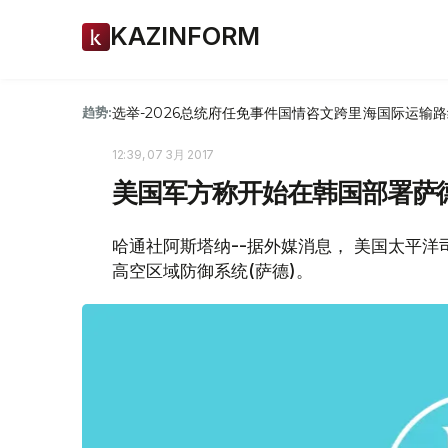
KAZINFORM
选举-2026
总统府
任免
事件
国情咨文
跨里海国际运输路
趋势:
12:39, 07 3月 2017
美国军方称开始在韩国部署萨
哈通社阿斯塔纳--据外媒消息， 美国太平
高空区域防御系统(萨德)。