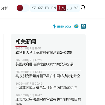
KZ
QZ
РУ
EN
中文
ق ز
ЎЗ
分析
相关新闻
2026年8月7日 19:51
叙利亚大马士革农村省爆炸致2死13伤
2026年8月7日 17:20
英国政府批准派拉蒙收购华纳兄弟交易
2026年8月7日 10:44
乌兹别克斯坦首颗卫星在中国成功发射升空
2026年8月7日 09:49
土耳其阿库尤核电站计划年内启动试运行
2026年8月6日 19:47
亚美尼亚宪法法院将审议有关TRIPP项目的
法案