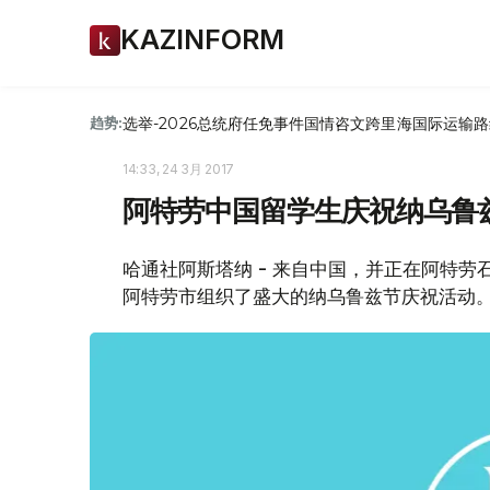
KAZINFORM
选举-2026
总统府
任免
事件
国情咨文
跨里海国际运输路
趋势:
14:33, 24 3月 2017
阿特劳中国留学生庆祝纳乌鲁
哈通社阿斯塔纳 - 来自中国，并正在阿特劳
阿特劳市组织了盛大的纳乌鲁兹节庆祝活动