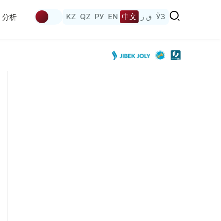
KZ
QZ
РУ
EN
中文
ق ز
ЎЗ
分析