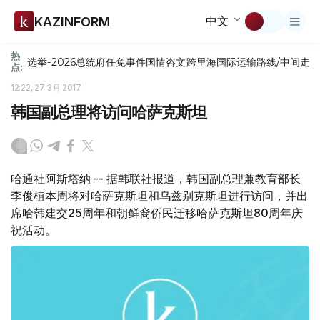
中文
KAZINFORM
热
选举-2026
总统府
任免
事件
国情咨文
跨里海国际运输路线/中间走
点:
12:22, 27 3月 2017
韩国副总理将访问哈萨克斯坦
哈通社阿斯塔纳 -- 据韩联社报道，韩国副总理兼教育部长
李俊植本周将对哈萨克斯坦和乌兹别克斯坦进行访问，并出
席哈韩建交25周年和朝鲜裔侨民迁移哈萨克斯坦80周年庆
祝活动。