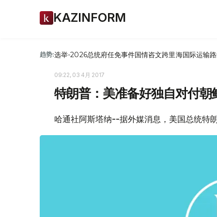
KAZINFORM
选举-2026
总统府
任免
事件
国情咨文
跨里海国际运输路
趋势:
09:22, 03 4月 2017
特朗普：美准备好独自对付朝
哈通社阿斯塔纳--据外媒消息，美国总统特