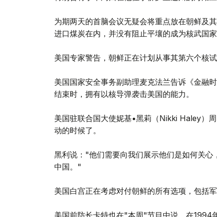
为期两天的首脑会议无疑会将重点放在朝鲜及其
进口煤炭在内，并没有阻止平壤的成为核武国家
美国专家警告，朝鲜正在计划从事其第六个核试
美国国家安全事务副助理麦克法兰告诉《金融时
结束时，拥有以核导弹袭击美国的能力。
美国驻联合国大使妮基•黑莉（Nikki Hale
动的时候了。
黑利说："他们需要向我们展示他们是如何关心
中国。"
美国白宫正在考虑对付朝鲜的所有选项，包括军
美国前防长卡特也在"本周"节目中说，在199