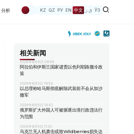
KZ
QZ
РУ
EN
中文
ق ز
ЎЗ
分析
相关新闻
2026年8月6日 08:58
阿拉伯和伊斯兰国家谴责以色列耶路撒冷政
策
2026年8月5日 19:54
以总理称哈马斯彻底解除武装前不会从加沙
撤军
2026年8月5日 14:42
俄罗斯扩大外国人可被驱逐出境行政违法行
为范围
2026年8月5日 11:32
乌克兰无人机袭击或致Wildberries损失达