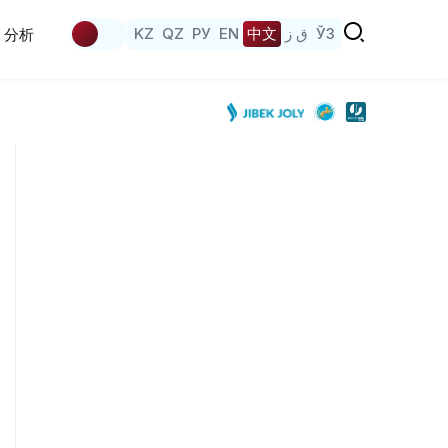
KZ
QZ
РУ
EN
中文
ق ز
ЎЗ
分析