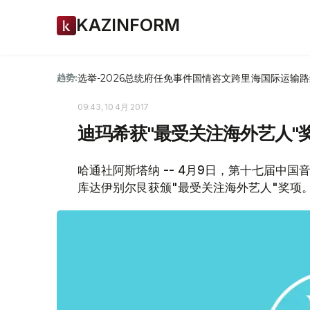
KAZINFORM
选举-2026
总统府
任免
事件
国情咨文
跨里海国际运输路
趋势:
09:43, 10 4月 2017
迪玛希获"最受关注海外艺人"
哈通社阿斯塔纳 -- 4月9日，第十七届中
库达伊别尔艮获颁"最受关注海外艺人"奖项