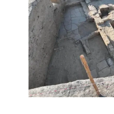
Фото: Түркістан облысы әкімдігінің баспасөз қызметі