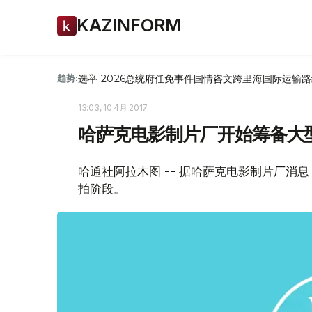
KAZINFORM
选举-2026
总统府
任免
事件
国情咨文
跨里海国际运输路
趋势:
13:03, 10 4月 2017
哈萨克电影制片厂开始筹备大
哈通社阿拉木图 -- 据哈萨克电影制片厂
拍阶段。