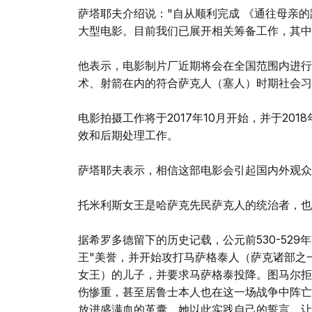
萨塔耶夫介绍说："自从顺利完成 《通往母亲
大型电影。目前我们已展开相关筹备工作，其中
他表示，电影制片厂近期将会在全国范围内进行
术、射箭在内的符合萨克人（塞人）时期社会习
电影拍摄工作将于2017年10月开始，并于20
效和后期处理工作。
萨塔耶夫表示，相信这部电影会引起国内外观众的
托米利斯女王是哈萨克先民萨克人的统治者，也
据希罗多德留下的历史记载，公元前530-52
王"美誉，并开始攻打马萨格泰人（萨克诸部之
女王）的儿子，并要求马萨格泰投降。图马尔拒
伤惨重，甚至居鲁士本人也在这一场战争中阵亡
放进盛满血的革囊。她以此实践自己的誓言，让