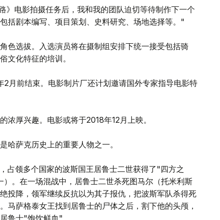
的路》电影拍摄任务后，我和我的团队迫切等待制作下一个
包括剧本编写、项目策划、史料研究、场地选择等。"
角色选拔。入选演员将在摄制组安排下统一接受包括骑
俗文化特征的培训。
18年2月前结束。电影制片厂还计划邀请国外专家指导电影特
浓厚兴趣。电影或将于2018年12月上映。
是哈萨克历史上的重要人物之一。
9年，占领多个国家的波斯国王居鲁士二世获得了"四方之
一）。在一场混战中，居鲁士二世杀死图马尔（托米利斯
绝投降，领军继续反抗以为其子报仇，把波斯军队杀得死
。马萨格泰女王找到居鲁士的尸体之后，割下他的头颅，
居鲁士"饱饮鲜血"。