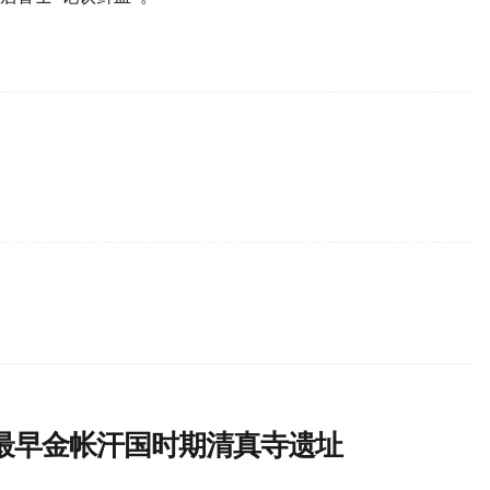
最早金帐汗国时期清真寺遗址