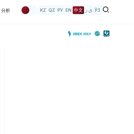
KZ
QZ
РУ
EN
中文
ق ز
ЎЗ
分析