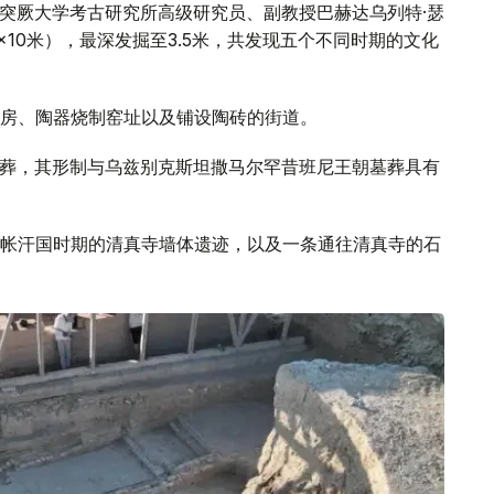
-突厥大学考古研究所高级研究员、副教授巴赫达乌列特·瑟
×10米），最深发掘至3.5米，共发现五个不同时期的文化
房、陶器烧制窑址以及铺设陶砖的街道。
体墓葬，其形制与乌兹别克斯坦撒马尔罕昔班尼王朝墓葬具有
帐汗国时期的清真寺墙体遗迹，以及一条通往清真寺的石