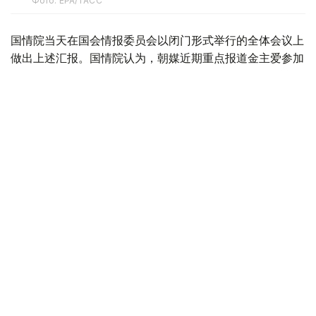
Фото: ЕРА/ТАСС
国情院当天在国会情报委员会以闭门形式举行的全体会议上
做出上述汇报。国情院认为，朝媒近期重点报道金主爱参加
军事活动的消息。从相关图片中可见，金主爱坐在驾驶席操
作坦克，凸显金主爱的非凡军事指挥能力。此举展现了对当
年作为金正日接班人的金正恩的尊崇，或意在消除外界对女
性继承人的质疑，并加速对金主爱作为金正恩继承人的政治
叙事。
据朝中社上月20日报道，金正恩前一天携金主爱对步兵和
装甲兵（又称坦克兵）部队协同作战演习进行指导。金主爱
陪同金正恩一同观摩演习，还同乘坦克。
对于朝鲜是否将已韩朝“两国论”制度化，国情院表示，日前
拿到2024年6月修订的朝鲜劳动党章程，确认其删除“推进
共和国北半球社会主义建设”“统一战线”等句子，可见“两国
论”路线在朝鲜法律和制度已得到相当程度的体现。
就朝鲜对中东局势的反应，国情院表示，朝鲜和伊朗是历史