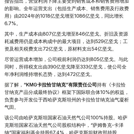
报告指出，营业利润下降主要受到销售成本和销售费用增加
的影响。全年运营支出（包括生产成本、销售费用及行政费
用）由2024年的1018亿坚戈增至1086亿坚戈，同比增长
6.7%。
其中，生产成本由807亿坚戈增至846亿坚戈。折旧及资源
耗减费用仍是成本构成中的最大项目，达到529亿坚戈；工
资及相关税费支出72亿坚戈，原材料支出54亿坚戈。
尽管运营成本增加，公司税前利润仍达到805亿坚戈。与此
同时，所得税支出由390亿坚戈降至333亿坚戈，使公司全
年净利润维持增长态势，达到472亿坚戈。
据了解，
“KMG卡拉恰甘纳克”有限责任公司
持有《卡拉恰
甘纳克产品分成最终协议》框架下国际联合体10%的权益，
负责参与开发位于西哈萨克斯坦州的卡拉恰甘纳克油气凝析
气田。
该公司由哈萨克斯坦国家石油天然气公司100%持股。哈萨
克斯坦国家石油天然气公司股权结构中，“萨姆鲁克-卡泽
纳”国家福利基金持股67.4%，哈萨克斯坦财政部持股