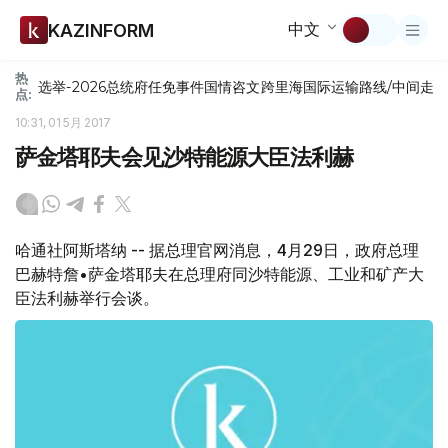
中文
KAZINFORM
热
选举-2026
总统府
任免
事件
国情咨文
跨里海国际运输路线/中间走
点:
10:31, 01 5月 2017
萨金塔耶夫会见沙特能源大臣法利赫
哈通社阿斯塔纳 -- 据总理官网消息，4月29日，政府总理
巴赫特詹•萨金塔耶夫在总理府同沙特能源、工业和矿产大
臣法利赫举行会谈。