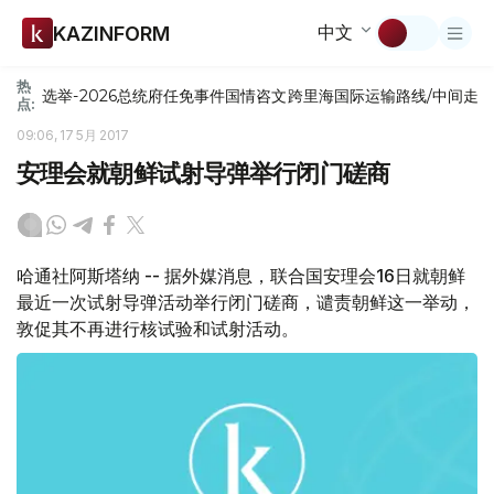
中文
KAZINFORM
热
选举-2026
总统府
任免
事件
国情咨文
跨里海国际运输路线/中间走
点:
09:06, 17 5月 2017
安理会就朝鲜试射导弹举行闭门磋商
哈通社阿斯塔纳 -- 据外媒消息，联合国安理会16日就朝鲜
最近一次试射导弹活动举行闭门磋商，谴责朝鲜这一举动，
敦促其不再进行核试验和试射活动。