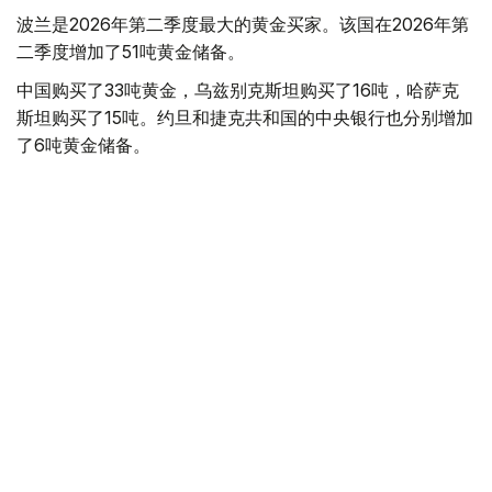
波兰是2026年第二季度最大的黄金买家。该国在2026年第
二季度增加了51吨黄金储备。
中国购买了33吨黄金，乌兹别克斯坦购买了16吨，哈萨克
斯坦购买了15吨。约旦和捷克共和国的中央银行也分别增加
了6吨黄金储备。
全球各国央行在第二季度共购买了约289吨黄金，比2025年
同期增长了62%。去年同期，黄金购买量约为178吨。
世界黄金协会称，黄金需求的增长受到地缘政治不确定性、
本季度贵金属价格下跌，以及各国寻求国际储备多元化等因
素的影响。
根据该协会进行的一项调查，89%的央行行长预计未来一
年全球黄金储备量将会增加。45%的受访者表示，他们的
国家计划增加黄金储备。
黄金储备
哈萨克斯坦
经济
央行
金融