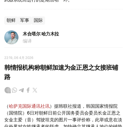
朝鲜
军事
国际
木合塔尔 哈力木拉
编译
22:19, 06 4月 2026
韩情报机构称朝鲜加速为金正恩之女接班铺
路
（
哈萨克国际通讯社讯
）据韩联社报道，韩国国家情报院
（国情院）6日对朝鲜日前公开国务委员会委员长金正恩之
女金主爱（音）驾驶坦克的图片一事评价称，此举或意在淡
化外界对女性继承者的疑虑，加快确立其继承人地位的铺垫