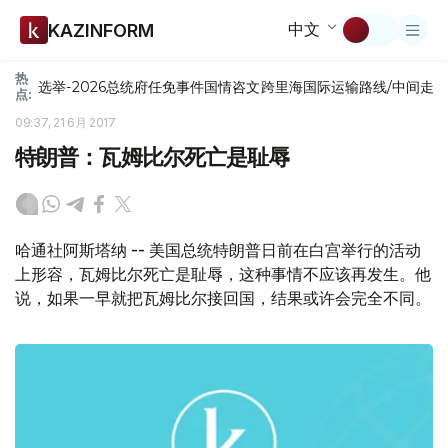
中文
KAZINFORM
热
选举-2026
总统府
任免
事件
国情咨文
跨里海国际运输路线/中间走
点:
09:37, 21 6月 2017
特朗普：瓦姆比尔死亡是耻辱
哈通社阿斯塔纳 -- 美国总统特朗普日前在白宫举行的活动
上形容，瓦姆比尔死亡是耻辱，这种事情不应该再发生。他
说，如果一早就把瓦姆比尔接回国，结果或许会完全不同。