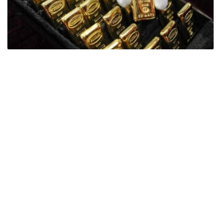
Фото: ӨзА
季度报告显示，哈萨克斯坦国家银行黄金储备增加了15吨。
波兰是2026年第二季度最大的黄金买家。该国在2026年第
二季度增加了51吨黄金储备。
中国购买了33吨黄金，乌兹别克斯坦购买了16吨，哈萨克
斯坦购买了15吨。约旦和捷克共和国的中央银行也分别增加
了6吨黄金储备。
全球各国央行在第二季度共购买了约289吨黄金，比2025年
同期增长了62%。去年同期，黄金购买量约为178吨。
世界黄金协会称，黄金需求的增长受到地缘政治不确定性、
本季度贵金属价格下跌，以及各国寻求国际储备多元化等因