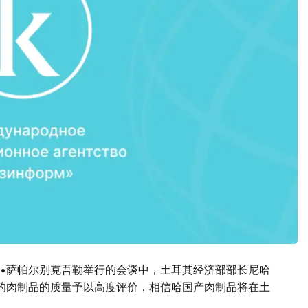
•萨帕尔别克吾勒举行的会谈中，土耳其经济部部长尼哈
的肉制品的质量予以高度评价，相信哈国产肉制品将在土