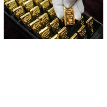
Фото: ӨзА
季度报告显示，哈萨克斯坦国家银行黄金储备增加了15吨。
波兰是2026年第二季度最大的黄金买家。该国在2026年第
二季度增加了51吨黄金储备。
中国购买了33吨黄金，乌兹别克斯坦购买了16吨，哈萨克
斯坦购买了15吨。约旦和捷克共和国的中央银行也分别增加
了6吨黄金储备。
全球各国央行在第二季度共购买了约289吨黄金，比2025年
同期增长了62%。去年同期，黄金购买量约为178吨。