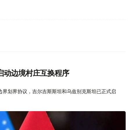
启动边境村庄互换程序
边界划界协议，吉尔吉斯斯坦和乌兹别克斯坦已正式启