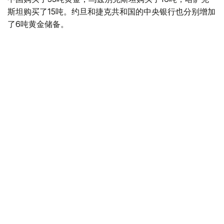
斯坦购买了15吨。约旦和捷克共和国的中央银行也分别增加
了6吨黄金储备。
全球各国央行在第二季度共购买了约289吨黄金，比2025年
同期增长了62%。去年同期，黄金购买量约为178吨。
世界黄金协会称，黄金需求的增长受到地缘政治不确定性、
本季度贵金属价格下跌，以及各国寻求国际储备多元化等因
素的影响。
根据该协会进行的一项调查，89%的央行行长预计未来一
年全球黄金储备量将会增加。45%的受访者表示，他们的
国家计划增加黄金储备。
黄金储备
哈萨克斯坦
经济
央行
金融
木合塔尔 哈力木拉
编译