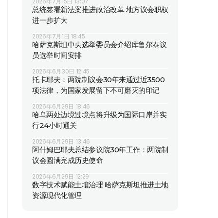
2026年7月15日 13:07
总统签署新法案推进政治改革 地方议会职权
进一步扩大
2026年7月1日 18:45
哈萨克斯坦中央选举委员会介绍库鲁尔泰议
员选举时间安排
2026年6月30日 12:45
托卡耶夫：两院制议会30年来通过近3500
项法律，为国家发展留下不可磨灭的印记
2026年6月29日 18:46
哈乌两处边境过境点将升级为国际口岸并实
行24小时通关
2026年6月29日 13:46
阿什姆巴耶夫总结参议院30年工作：两院制
议会圆满完成历史使命
2026年6月29日 12:29
数字技术赋能土壤治理 哈萨克斯坦推进土地
资源现代化管理